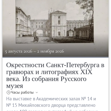
Онлайн-курсы «Лифт в будущее»
Современная наука и границы синтеза
Виртуальные коллекции
Виртуальные 3D туры по выставкам Русског
5 августа 2026
–
2 ноября 2026
Окрестности Санкт-Петербурга в
гравюрах и литографиях ХIХ
века. Из собрания Русского
музея
Часы работы
На выставке в Академических залах № 14 и
№ 15 Михайловского дворца представлено