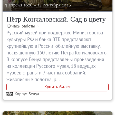
О музее
3 апреля 2026
–
14 сентября 2026
Генеральный директор
Пётр Кончаловский. Сад в цвету
Дирекция
Часы работы
Дворцы и сады
Русский музей при поддержке Министерства
Михайловский дворец
культуры РФ и банка ВТБ представляют
Корпус Бенуа
крупнейшую в России юбилейную выставку,
Михайловский (Инженерный) замок
посвящённую 150-летию Петра Кончаловского.
Мраморный дворец
В корпусе Бенуа представлены произведения
Строгановский дворец
из коллекции Русского музея, 18 ведущих
музеев страны и 7 частных собраний:
Домик Петра I
живописные полотна, р...
Летний дворец Петра I
Купить билет
Летний сад
Корпус Бенуа
Михайловский сад
Западный павильон Михайловского за
Восточный павильон Михайловского за