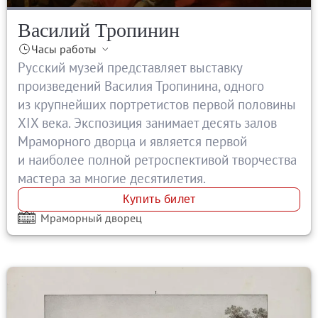
Каталоги и альбомы
Василий Тропинин
Научные каталоги собрания
Часы работы
Научные сборники
Русский музей представляет выставку
Буклеты
произведений Василия Тропинина, одного
Ежегодные отчеты
из крупнейших портретистов первой половины
Служба регионального развития Русского му
XIX века. Экспозиция занимает десять залов
Мраморного дворца и является первой
Лекции и абонементы
и наиболее полной ретроспективой творчества
Лекторий
мастера за многие десятилетия.
Лекции
Купить билет
Абонементы
Мраморный дворец
Реставрация
Открытая реставрация шедевров Григория 
Детям
События
Искусство и технологии