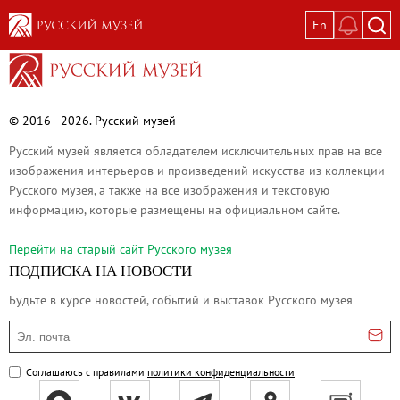
En
Выставки
Текущие выставки
Великая. Образ женщины в русском ис
© 2016 - 2026. Русский музей
Пётр Кончаловский. Сад в цвету
Русский музей является обладателем исключительных прав на все
Иван Шишкин. Русский лес
изображения интерьеров и произведений искусства из коллекции
Русского музея, а также на все изображения и текстовую
Василий Тропинин
информацию, которые размещены на официальном сайте.
Окрестности Санкт-Петербурга в гравюр
Памяти Киры Владимировны Михайлово
Перейти на cтарый сайт Русского музея
ПОДПИСКА НА НОВОСТИ
Постоянные экспозиции
Будьте в курсе новостей, событий и выставок Русского музея
Постоянная экспозиция «Наш Авангард
Русское искусство первой половины XI
Эл. почта
Древнерусское искусство ХII—XVII век
Соглашаюсь с правилами
политики конфиденциальности
Русское искусство XVIII века