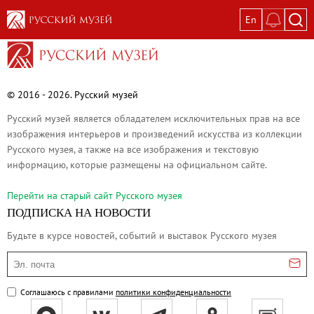
En
Выставки
Текущие выставки
Великая. Образ женщины в русском ис
© 2016 - 2026. Русский музей
Пётр Кончаловский. Сад в цвету
Русский музей является обладателем исключительных прав на все
Иван Шишкин. Русский лес
изображения интерьеров и произведений искусства из коллекции
Русского музея, а также на все изображения и текстовую
Василий Тропинин
информацию, которые размещены на официальном сайте.
Окрестности Санкт-Петербурга в гравюр
Памяти Киры Владимировны Михайлово
Перейти на cтарый сайт Русского музея
ПОДПИСКА НА НОВОСТИ
Постоянные экспозиции
Будьте в курсе новостей, событий и выставок Русского музея
Постоянная экспозиция «Наш Авангард
Русское искусство первой половины XI
Эл. почта
Древнерусское искусство ХII—XVII век
Соглашаюсь с правилами
политики конфиденциальности
Русское искусство XVIII века