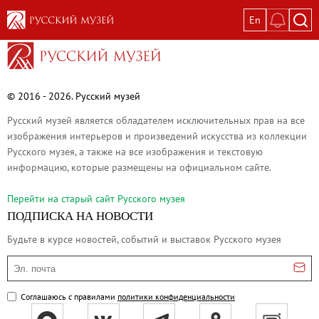
En
Выставки
Текущие выставки
Великая. Образ женщины в русском ис
© 2016 - 2026. Русский музей
Пётр Кончаловский. Сад в цвету
Русский музей является обладателем исключительных прав на все
Иван Шишкин. Русский лес
изображения интерьеров и произведений искусства из коллекции
Русского музея, а также на все изображения и текстовую
Василий Тропинин
информацию, которые размещены на официальном сайте.
Окрестности Санкт-Петербурга в гравюр
Памяти Киры Владимировны Михайлово
Перейти на cтарый сайт Русского музея
ПОДПИСКА НА НОВОСТИ
Постоянные экспозиции
Будьте в курсе новостей, событий и выставок Русского музея
Постоянная экспозиция «Наш Авангард
Русское искусство первой половины XI
Эл. почта
Древнерусское искусство ХII—XVII век
Соглашаюсь с правилами
политики конфиденциальности
Русское искусство XVIII века