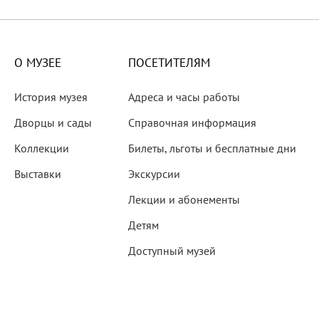
X века
еков
О МУЗЕЕ
ПОСЕТИТЕЛЯМ
История музея
Адреса и часы работы
Дворцы и сады
Справочная информация
Коллекции
Билеты, льготы и бесплатные дни
-летию со дня рождения
Выставки
Экскурсии
 наследие
Лекции и абонементы
Детям
Доступный музей
рождения