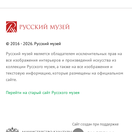
Русское искусство XVIII века
Русское искусство второй половины XI
Русское народное искусство XVII-XXI в
Будущие выставки
Выездные выставки
© 2016 - 2026. Русский музей
Садко
Михаил Нестеров
Русский музей является обладателем исключительных прав на
все изображения интерьеров и произведений искусства из
Архив выставок
коллекции Русского музея, а также на все изображения и
Степан Эрьзя – скульптор мира. К 150
текстовую информацию, которые размещены на официальном
Эпоха Императора Александра III и её
сайте.
Архип Куинджи. Иллюзия света
Перейти на cтарый сайт Русского музея
Русская традиция
Наш авангард
Фёдор Васильев. К 175-летию со дня 
Посетителям
Сайт создан при поддержке