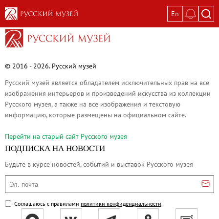
En
Выставки
Текущие выставки
Великая. Образ женщины в русском ис
© 2016 - 2026. Русский музей
Пётр Кончаловский. Сад в цвету
Русский музей является обладателем исключительных прав на все
Иван Шишкин. Русский лес
изображения интерьеров и произведений искусства из коллекции
Русского музея, а также на все изображения и текстовую
Василий Тропинин
информацию, которые размещены на официальном сайте.
Окрестности Санкт-Петербурга в гравюр
Памяти Киры Владимировны Михайлово
Перейти на cтарый сайт Русского музея
ПОДПИСКА НА НОВОСТИ
Постоянные экспозиции
Будьте в курсе новостей, событий и выставок Русского музея
Постоянная экспозиция «Наш Авангард
Русское искусство первой половины XI
Эл. почта
Древнерусское искусство ХII—XVII век
Соглашаюсь с правилами
политики конфиденциальности
Русское искусство XVIII века