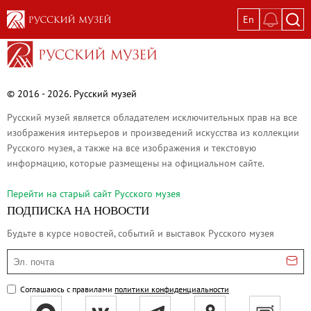
En
Выставки
Текущие выставки
Великая. Образ женщины в русском ис
© 2016 - 2026. Русский музей
Пётр Кончаловский. Сад в цвету
Русский музей является обладателем исключительных прав на все
Иван Шишкин. Русский лес
изображения интерьеров и произведений искусства из коллекции
Русского музея, а также на все изображения и текстовую
Василий Тропинин
информацию, которые размещены на официальном сайте.
Окрестности Санкт-Петербурга в гравюр
Памяти Киры Владимировны Михайлово
Перейти на cтарый сайт Русского музея
ПОДПИСКА НА НОВОСТИ
Постоянные экспозиции
Будьте в курсе новостей, событий и выставок Русского музея
Постоянная экспозиция «Наш Авангард
Русское искусство первой половины XI
Эл. почта
Древнерусское искусство ХII—XVII век
Соглашаюсь с правилами
политики конфиденциальности
Русское искусство XVIII века