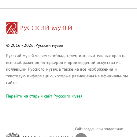
Русское искусство XVIII века
Русское искусство второй половины XI
Русское народное искусство XVII-XXI в
Будущие выставки
Выездные выставки
© 2016 - 2026. Русский музей
Садко
Михаил Нестеров
Русский музей является обладателем исключительных прав на
все изображения интерьеров и произведений искусства из
Архив выставок
коллекции Русского музея, а также на все изображения и
Степан Эрьзя – скульптор мира. К 150
текстовую информацию, которые размещены на официальном
Эпоха Императора Александра III и её
сайте.
Архип Куинджи. Иллюзия света
Перейти на cтарый сайт Русского музея
Русская традиция
Наш авангард
Фёдор Васильев. К 175-летию со дня 
Посетителям
Сайт создан при поддержке