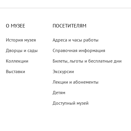
X века
еков
О МУЗЕЕ
ПОСЕТИТЕЛЯМ
История музея
Адреса и часы работы
Дворцы и сады
Справочная информация
Коллекции
Билеты, льготы и бесплатные дни
-летию со дня рождения
Выставки
Экскурсии
 наследие
Лекции и абонементы
Детям
Доступный музей
рождения