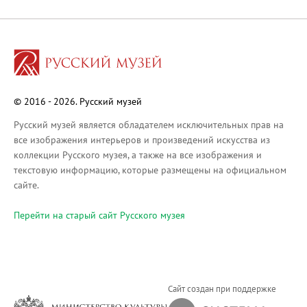
Русское искусство XVIII века
Русское искусство второй половины XI
Русское народное искусство XVII-XXI в
Будущие выставки
Выездные выставки
© 2016 - 2026. Русский музей
Садко
Михаил Нестеров
Русский музей является обладателем исключительных прав на
все изображения интерьеров и произведений искусства из
Архив выставок
коллекции Русского музея, а также на все изображения и
Степан Эрьзя – скульптор мира. К 150
текстовую информацию, которые размещены на официальном
Эпоха Императора Александра III и её
сайте.
Архип Куинджи. Иллюзия света
Перейти на cтарый сайт Русского музея
Русская традиция
Наш авангард
Фёдор Васильев. К 175-летию со дня 
Посетителям
Сайт создан при поддержке