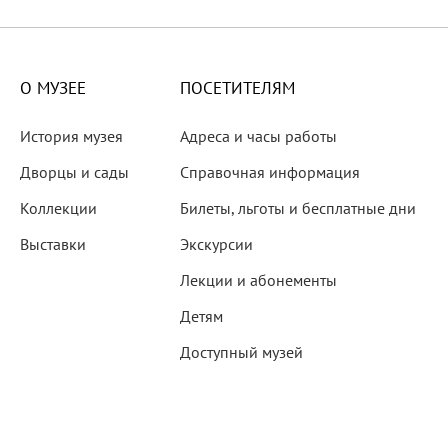
X века
еков
О МУЗЕЕ
ПОСЕТИТЕЛЯМ
История музея
Адреса и часы работы
Дворцы и сады
Справочная информация
Коллекции
Билеты, льготы и бесплатные дни
-летию со дня рождения
Выставки
Экскурсии
 наследие
Лекции и абонементы
Детям
Доступный музей
рождения