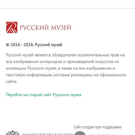
Русское искусство XVIII века
Русское искусство второй половины XI
Русское народное искусство XVII-XXI в
Будущие выставки
Выездные выставки
© 2016 - 2026. Русский музей
Садко
Михаил Нестеров
Русский музей является обладателем исключительных прав на
все изображения интерьеров и произведений искусства из
Архив выставок
коллекции Русского музея, а также на все изображения и
Степан Эрьзя – скульптор мира. К 150
текстовую информацию, которые размещены на официальном
Эпоха Императора Александра III и её
сайте.
Архип Куинджи. Иллюзия света
Перейти на cтарый сайт Русского музея
Русская традиция
Наш авангард
Фёдор Васильев. К 175-летию со дня 
Посетителям
Сайт создан при поддержке