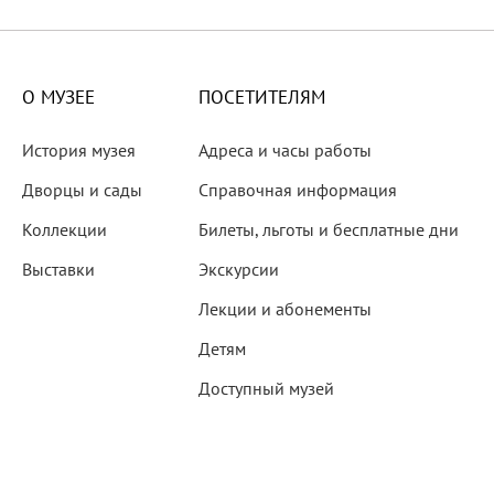
X века
еков
О МУЗЕЕ
ПОСЕТИТЕЛЯМ
История музея
Адреса и часы работы
Дворцы и сады
Справочная информация
Коллекции
Билеты, льготы и бесплатные дни
-летию со дня рождения
Выставки
Экскурсии
 наследие
Лекции и абонементы
Детям
Доступный музей
рождения