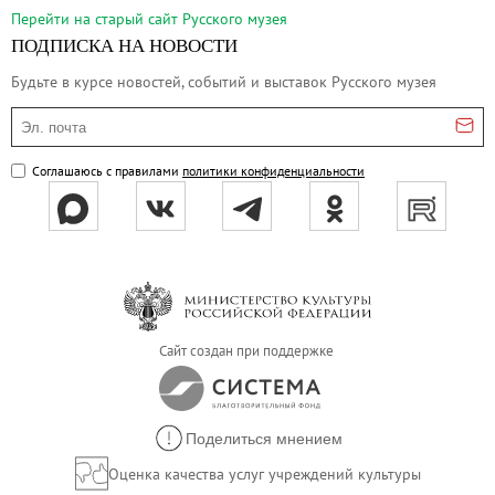
Русское искусство второй половины XI
Перейти на cтарый сайт Русского музея
Русское народное искусство XVII-XXI в
ПОДПИСКА НА НОВОСТИ
Будущие выставки
Будьте в курсе новостей, событий и выставок Русского музея
Выездные выставки
Эл. почта
Садко
Соглашаюсь с правилами
политики конфиденциальности
Михаил Нестеров
Архив выставок
Степан Эрьзя – скульптор мира. К 150
Эпоха Императора Александра III и её
Архип Куинджи. Иллюзия света
Русская традиция
Сайт создан при поддержке
Наш авангард
Фёдор Васильев. К 175-летию со дня 
Поделиться мнением
Посетителям
Оценка качества услуг учреждений культуры
Справочная информация