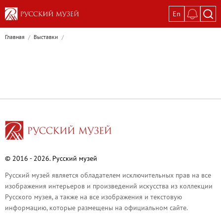
En
Выставки
Главная
/
Выставки
/
Текущие выставки
Великая. Образ женщины в русском ис
Пётр Кончаловский. Сад в цвету
Иван Шишкин. Русский лес
Василий Тропинин
Окрестности Санкт-Петербурга в гравюр
Памяти Киры Владимировны Михайлово
Постоянные экспозиции
© 2016 - 2026. Русский музей
Постоянная экспозиция «Наш Авангард
Русский музей является обладателем исключительных прав на все
Русское искусство первой половины XI
изображения интерьеров и произведений искусства из коллекции
Древнерусское искусство ХII—XVII век
Русского музея, а также на все изображения и текстовую
информацию, которые размещены на официальном сайте.
Русское искусство XVIII века