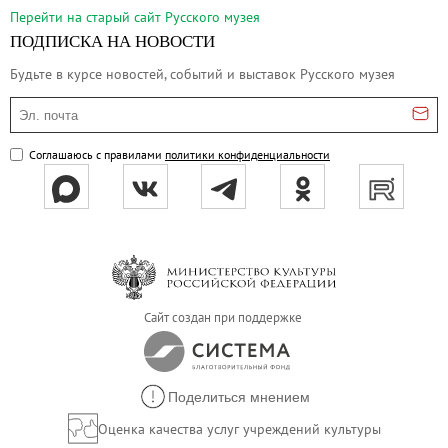
Русское искусство второй половины XI
Перейти на cтарый сайт Русского музея
Русское народное искусство XVII-XXI в
ПОДПИСКА НА НОВОСТИ
Будущие выставки
Будьте в курсе новостей, событий и выставок Русского музея
Выездные выставки
Эл. почта
Садко
Соглашаюсь с правилами
политики конфиденциальности
Михаил Нестеров
Архив выставок
Степан Эрьзя – скульптор мира. К 150
Эпоха Императора Александра III и её
Архип Куинджи. Иллюзия света
Русская традиция
Сайт создан при поддержке
Наш авангард
Фёдор Васильев. К 175-летию со дня 
Поделиться мнением
Посетителям
Оценка качества услуг учреждений культуры
Справочная информация