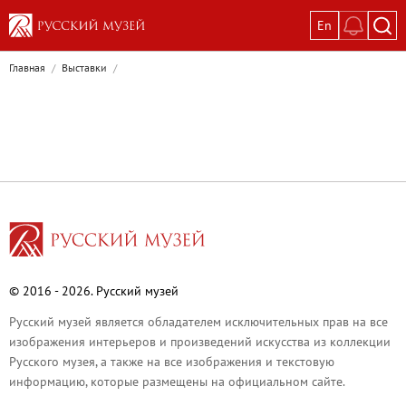
En
Выставки
Главная
/
Выставки
/
Текущие выставки
Великая. Образ женщины в русском ис
Пётр Кончаловский. Сад в цвету
Иван Шишкин. Русский лес
Василий Тропинин
Окрестности Санкт-Петербурга в гравюр
Памяти Киры Владимировны Михайлово
Постоянные экспозиции
© 2016 - 2026. Русский музей
Постоянная экспозиция «Наш Авангард
Русский музей является обладателем исключительных прав на все
Русское искусство первой половины XI
изображения интерьеров и произведений искусства из коллекции
Древнерусское искусство ХII—XVII век
Русского музея, а также на все изображения и текстовую
информацию, которые размещены на официальном сайте.
Русское искусство XVIII века