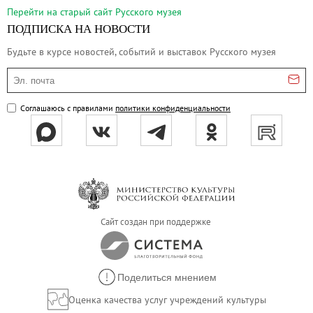
Русское искусство второй половины XI
Перейти на cтарый сайт Русского музея
Русское народное искусство XVII-XXI в
ПОДПИСКА НА НОВОСТИ
Будущие выставки
Будьте в курсе новостей, событий и выставок Русского музея
Выездные выставки
Эл. почта
Садко
Соглашаюсь с правилами
политики конфиденциальности
Михаил Нестеров
Архив выставок
Степан Эрьзя – скульптор мира. К 150
Эпоха Императора Александра III и её
Архип Куинджи. Иллюзия света
Русская традиция
Сайт создан при поддержке
Наш авангард
Фёдор Васильев. К 175-летию со дня 
Поделиться мнением
Посетителям
Оценка качества услуг учреждений культуры
Справочная информация