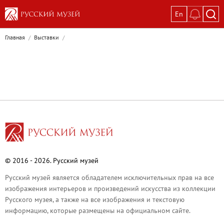
En
Выставки
Главная
/
Выставки
/
Текущие выставки
Великая. Образ женщины в русском ис
Пётр Кончаловский. Сад в цвету
Иван Шишкин. Русский лес
Василий Тропинин
Окрестности Санкт-Петербурга в гравюр
Памяти Киры Владимировны Михайлово
Постоянные экспозиции
© 2016 - 2026. Русский музей
Постоянная экспозиция «Наш Авангард
Русский музей является обладателем исключительных прав на все
Русское искусство первой половины XI
изображения интерьеров и произведений искусства из коллекции
Древнерусское искусство ХII—XVII век
Русского музея, а также на все изображения и текстовую
информацию, которые размещены на официальном сайте.
Русское искусство XVIII века