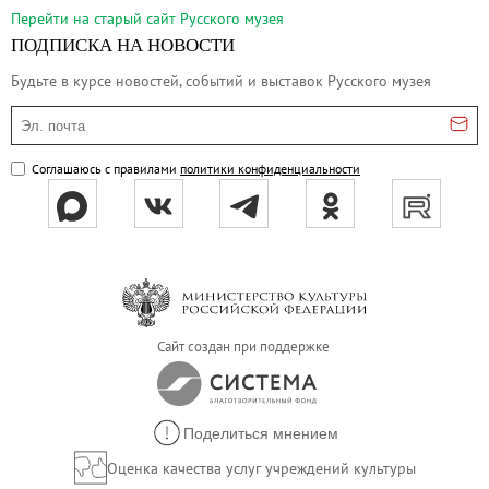
Русское искусство второй половины XI
Перейти на cтарый сайт Русского музея
Русское народное искусство XVII-XXI в
ПОДПИСКА НА НОВОСТИ
Будущие выставки
Будьте в курсе новостей, событий и выставок Русского музея
Выездные выставки
Эл. почта
Садко
Соглашаюсь с правилами
политики конфиденциальности
Михаил Нестеров
Архив выставок
Степан Эрьзя – скульптор мира. К 150
Эпоха Императора Александра III и её
Архип Куинджи. Иллюзия света
Русская традиция
Сайт создан при поддержке
Наш авангард
Фёдор Васильев. К 175-летию со дня 
Поделиться мнением
Посетителям
Оценка качества услуг учреждений культуры
Справочная информация