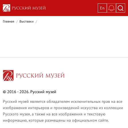
En
Выставки
Главная
/
Выставки
/
Текущие выставки
Великая. Образ женщины в русском ис
Пётр Кончаловский. Сад в цвету
Иван Шишкин. Русский лес
Василий Тропинин
Окрестности Санкт-Петербурга в гравюр
Памяти Киры Владимировны Михайлово
Постоянные экспозиции
© 2016 - 2026. Русский музей
Постоянная экспозиция «Наш Авангард
Русский музей является обладателем исключительных прав на все
Русское искусство первой половины XI
изображения интерьеров и произведений искусства из коллекции
Древнерусское искусство ХII—XVII век
Русского музея, а также на все изображения и текстовую
информацию, которые размещены на официальном сайте.
Русское искусство XVIII века