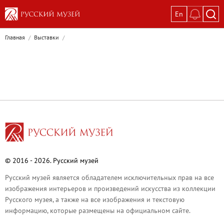
En
Выставки
Главная
/
Выставки
/
Текущие выставки
Великая. Образ женщины в русском ис
Пётр Кончаловский. Сад в цвету
Иван Шишкин. Русский лес
Василий Тропинин
Окрестности Санкт-Петербурга в гравюр
Памяти Киры Владимировны Михайлово
Постоянные экспозиции
© 2016 - 2026. Русский музей
Постоянная экспозиция «Наш Авангард
Русский музей является обладателем исключительных прав на все
Русское искусство первой половины XI
изображения интерьеров и произведений искусства из коллекции
Древнерусское искусство ХII—XVII век
Русского музея, а также на все изображения и текстовую
информацию, которые размещены на официальном сайте.
Русское искусство XVIII века