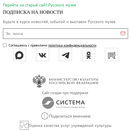
Русское искусство второй половины XI
Перейти на cтарый сайт Русского музея
Русское народное искусство XVII-XXI в
ПОДПИСКА НА НОВОСТИ
Будущие выставки
Будьте в курсе новостей, событий и выставок Русского музея
Выездные выставки
Эл. почта
Садко
Соглашаюсь с правилами
политики конфиденциальности
Михаил Нестеров
Архив выставок
Степан Эрьзя – скульптор мира. К 150
Эпоха Императора Александра III и её
Архип Куинджи. Иллюзия света
Русская традиция
Сайт создан при поддержке
Наш авангард
Фёдор Васильев. К 175-летию со дня 
Поделиться мнением
Посетителям
Оценка качества услуг учреждений культуры
Справочная информация