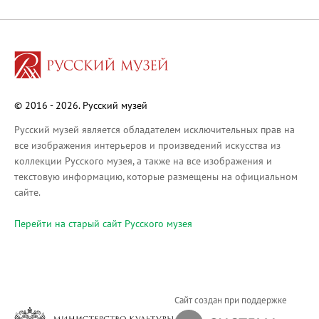
Русское искусство XVIII века
Русское искусство второй половины XI
Русское народное искусство XVII-XXI в
Будущие выставки
Выездные выставки
© 2016 - 2026. Русский музей
Садко
Михаил Нестеров
Русский музей является обладателем исключительных прав на
все изображения интерьеров и произведений искусства из
Архив выставок
коллекции Русского музея, а также на все изображения и
Степан Эрьзя – скульптор мира. К 150
текстовую информацию, которые размещены на официальном
Эпоха Императора Александра III и её
сайте.
Архип Куинджи. Иллюзия света
Перейти на cтарый сайт Русского музея
Русская традиция
Наш авангард
Фёдор Васильев. К 175-летию со дня 
Посетителям
Сайт создан при поддержке