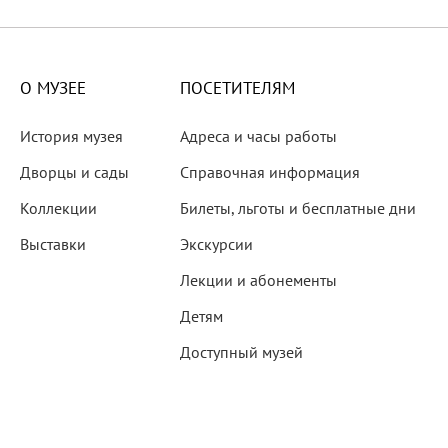
X века
еков
О МУЗЕЕ
ПОСЕТИТЕЛЯМ
История музея
Адреса и часы работы
Дворцы и сады
Справочная информация
Коллекции
Билеты, льготы и бесплатные дни
-летию со дня рождения
Выставки
Экскурсии
 наследие
Лекции и абонементы
Детям
Доступный музей
рождения