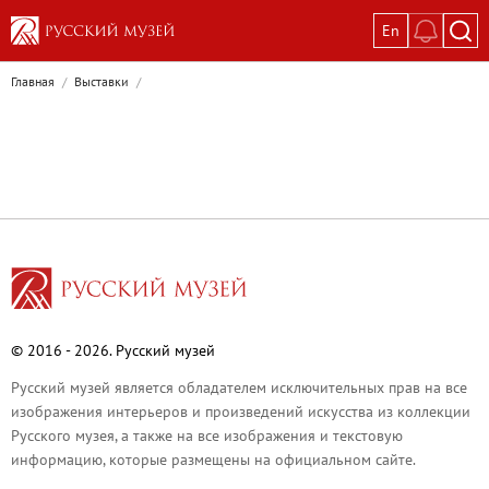
En
Выставки
Главная
/
Выставки
/
Текущие выставки
Великая. Образ женщины в русском ис
Пётр Кончаловский. Сад в цвету
Иван Шишкин. Русский лес
Василий Тропинин
Окрестности Санкт-Петербурга в гравюр
Памяти Киры Владимировны Михайлово
Постоянные экспозиции
© 2016 - 2026. Русский музей
Постоянная экспозиция «Наш Авангард
Русский музей является обладателем исключительных прав на все
Русское искусство первой половины XI
изображения интерьеров и произведений искусства из коллекции
Древнерусское искусство ХII—XVII век
Русского музея, а также на все изображения и текстовую
информацию, которые размещены на официальном сайте.
Русское искусство XVIII века