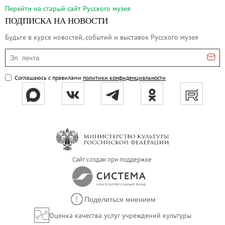
Русское искусство второй половины XI
Перейти на cтарый сайт Русского музея
Русское народное искусство XVII-XXI в
ПОДПИСКА НА НОВОСТИ
Будущие выставки
Будьте в курсе новостей, событий и выставок Русского музея
Выездные выставки
Эл. почта
Садко
Соглашаюсь с правилами
политики конфиденциальности
Михаил Нестеров
Архив выставок
Степан Эрьзя – скульптор мира. К 150
Эпоха Императора Александра III и её
Архип Куинджи. Иллюзия света
Русская традиция
Сайт создан при поддержке
Наш авангард
Фёдор Васильев. К 175-летию со дня 
Поделиться мнением
Посетителям
Оценка качества услуг учреждений культуры
Справочная информация