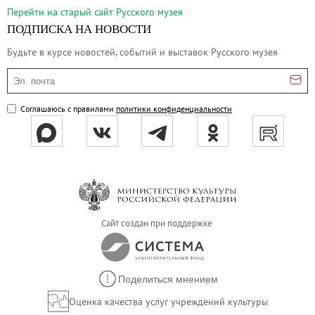
Русское искусство второй половины XI
Перейти на cтарый сайт Русского музея
Русское народное искусство XVII-XXI в
ПОДПИСКА НА НОВОСТИ
Будущие выставки
Будьте в курсе новостей, событий и выставок Русского музея
Выездные выставки
Эл. почта
Садко
Соглашаюсь с правилами
политики конфиденциальности
Михаил Нестеров
Архив выставок
Степан Эрьзя – скульптор мира. К 150
Эпоха Императора Александра III и её
Архип Куинджи. Иллюзия света
Русская традиция
Сайт создан при поддержке
Наш авангард
Фёдор Васильев. К 175-летию со дня 
Поделиться мнением
Посетителям
Оценка качества услуг учреждений культуры
Справочная информация