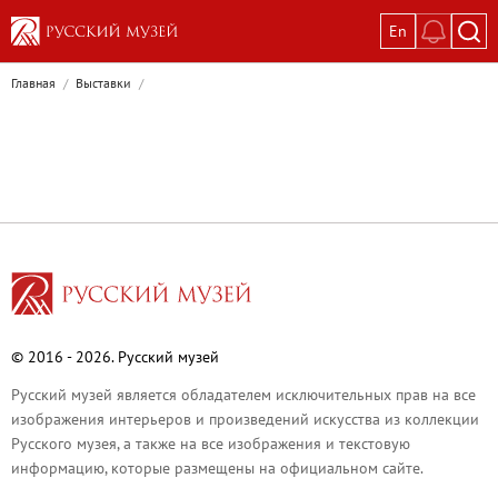
En
Выставки
Главная
/
Выставки
/
Текущие выставки
Великая. Образ женщины в русском ис
Пётр Кончаловский. Сад в цвету
Иван Шишкин. Русский лес
Василий Тропинин
Окрестности Санкт-Петербурга в гравюр
Памяти Киры Владимировны Михайлово
Постоянные экспозиции
© 2016 - 2026. Русский музей
Постоянная экспозиция «Наш Авангард
Русский музей является обладателем исключительных прав на все
Русское искусство первой половины XI
изображения интерьеров и произведений искусства из коллекции
Древнерусское искусство ХII—XVII век
Русского музея, а также на все изображения и текстовую
информацию, которые размещены на официальном сайте.
Русское искусство XVIII века