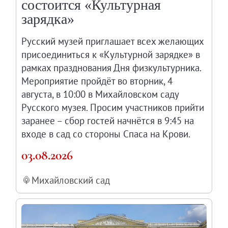
состоится «Культурная
Филиал в Кемерово
зарядка»
Клуб Друзей Русского музея
Партнеры и спонсоры
Русский музей приглашает всех желающих
присоединиться к «Культурной зарядке» в
Культурно-просветительские и выставочные
рамках празднования Дня физкультурника.
Ассоциация художественных музеев
Мероприятие пройдёт во вторник, 4
Локальные нормативные акты
августа, в 10:00 в Михайловском саду
Уставные документы
Русского музея. Просим участников прийти
Закупки
заранее – сбор гостей начнётся в 9:45 на
Результаты проведения специальной о
входе в сад со стороны Спаса на Крови.
Аренда
03.08.2026
Противодействие терроризму
Противодействие коррупции
Михайловский сад
Страницы памяти
Коллекции
Древнерусское искусство