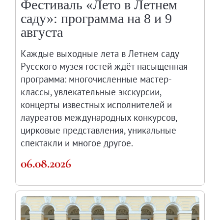
Фестиваль «Лето в Летнем
Русское искусство второй половины XI
саду»: программа на 8 и 9
Русское народное искусство XVII-XXI в
августа
Будущие выставки
Выездные выставки
Каждые выходные лета в Летнем саду
Садко
Русского музея гостей ждёт насыщенная
программа: многочисленные мастер-
Михаил Нестеров
классы, увлекательные экскурсии,
Архив выставок
концерты известных исполнителей и
Степан Эрьзя – скульптор мира. К 150
лауреатов международных конкурсов,
Эпоха Императора Александра III и её
цирковые представления, уникальные
Архип Куинджи. Иллюзия света
спектакли и многое другое.
Русская традиция
06.08.2026
Наш авангард
Фёдор Васильев. К 175-летию со дня 
Посетителям
Справочная информация