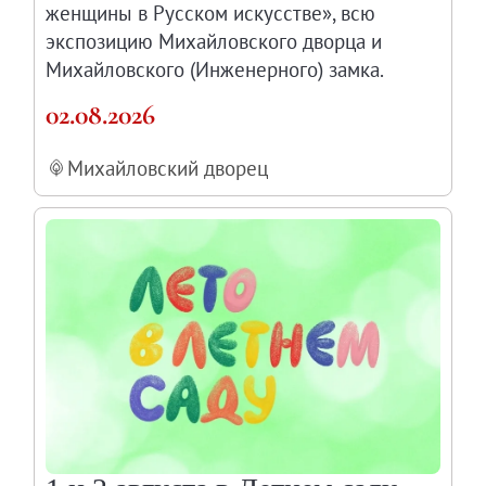
женщины в Русском искусстве», всю
Каталоги и альбомы
экспозицию Михайловского дворца и
Научные каталоги собрания
Михайловского (Инженерного) замка.
Научные сборники
02.08.2026
Буклеты
Ежегодные отчеты
Михайловский дворец
Служба регионального развития Русского му
Лекции и абонементы
Лекторий
Лекции
Абонементы
Реставрация
Открытая реставрация шедевров Григория 
Детям
События
Искусство и технологии