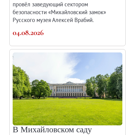
провёл заведующий сектором
О музее
безопасности «Михайловский замок»
Генеральный директор
Русского музея Алексей Врабий.
Дирекция
04.08.2026
Дворцы и сады
Михайловский дворец
Корпус Бенуа
Михайловский (Инженерный) замок
Мраморный дворец
Строгановский дворец
Домик Петра I
Летний дворец Петра I
Летний сад
Михайловский сад
Западный павильон Михайловского за
В Михайловском саду
Восточный павильон Михайловского за