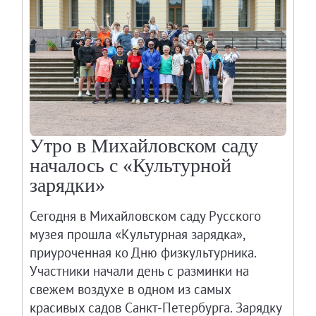
Адреса и часы работы
О билетах, льготах и услугах
Правила покупки и возврата билетов
Правила посещения музея
Высказать мнение / Сообщить о проблеме
Экскурсии
Лекции и абонементы
Утро в Михайловском саду
Лекторий
началось с «Культурной
Лекции
зарядки»
Абонементы
Сегодня в Михайловском саду Русского
Доступный музей
музея прошла «Культурная зарядка»,
Программы и мероприятия
приуроченная ко Дню физкультурника.
Социально-культурные проекты
Участники начали день с разминки на
Для СМИ
свежем воздухе в одном из самых
О Музее
красивых садов Санкт-Петербурга. Зарядку