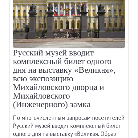
Живопись XVIII – первой половины XIX вв.
Живопись второй половины XIX века - начал
Скульптура XVIII – начала XX вв.
Скульптура XX – XXI вв.
Нумизматика
Русский музей вводит
Гравюра
комплексный билет одного
Рисунок
дня на выставку «Великая»,
Декоративно-прикладное искусство
всю экспозицию
Народное искусство
Михайловского дворца и
Искусство новейших течений
Михайловского
Архив изображений
(Инженерного) замка
Современная фотография
Дар Петера и Ирене Людвиг
По многочисленным запросам посетителей
Русский музей вводит комплексный билет
Образование и наука
одного дня на выставку «Великая. Образ
Молодёжный совет