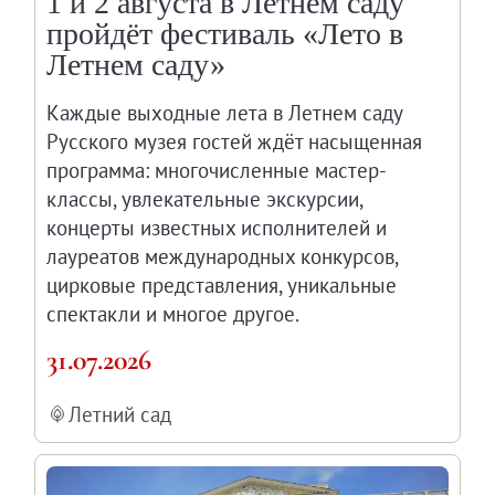
1 и 2 августа в Летнем саду
Онлайн-курсы «Лифт в будущее»
пройдёт фестиваль «Лето в
Современная наука и границы синтеза
Летнем саду»
Виртуальные коллекции
Каждые выходные лета в Летнем саду
Виртуальные 3D туры по выставкам Русског
Русского музея гостей ждёт насыщенная
программа: многочисленные мастер-
классы, увлекательные экскурсии,
концерты известных исполнителей и
лауреатов международных конкурсов,
цирковые представления, уникальные
спектакли и многое другое.
31.07.2026
Летний сад