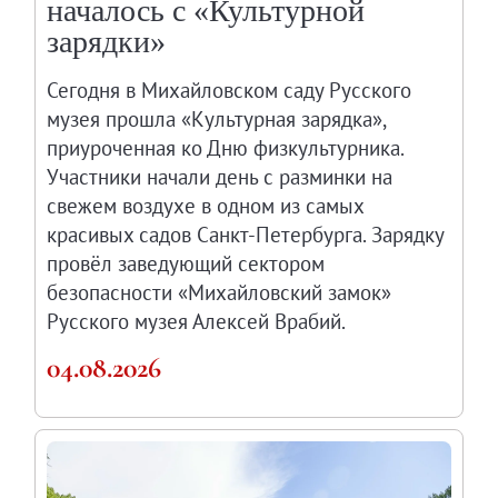
началось с «Культурной
Филиал в Кемерово
зарядки»
Клуб Друзей Русского музея
Партнеры и спонсоры
Сегодня в Михайловском саду Русского
музея прошла «Культурная зарядка»,
Культурно-просветительские и выставочные
приуроченная ко Дню физкультурника.
Ассоциация художественных музеев
Участники начали день с разминки на
Локальные нормативные акты
свежем воздухе в одном из самых
Уставные документы
красивых садов Санкт-Петербурга. Зарядку
Закупки
провёл заведующий сектором
Результаты проведения специальной о
безопасности «Михайловский замок»
Аренда
Русского музея Алексей Врабий.
Противодействие терроризму
04.08.2026
Противодействие коррупции
Страницы памяти
Коллекции
Древнерусское искусство