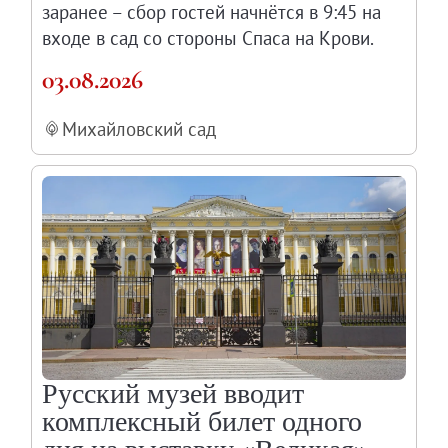
заранее – сбор гостей начнётся в 9:45 на
Каталоги и альбомы
входе в сад со стороны Спаса на Крови.
Научные каталоги собрания
03.08.2026
Научные сборники
Буклеты
Михайловский сад
Ежегодные отчеты
Служба регионального развития Русского му
Лекции и абонементы
Лекторий
Лекции
Абонементы
Реставрация
Открытая реставрация шедевров Григория 
Детям
Русский музей вводит
События
комплексный билет одного
Искусство и технологии