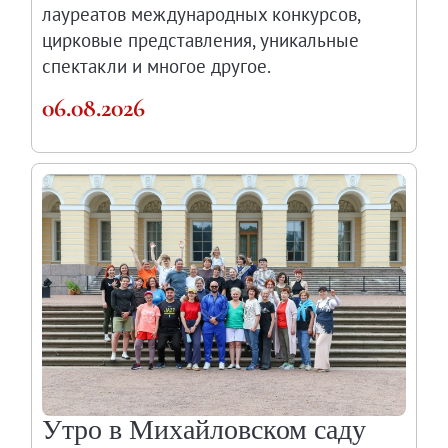
лауреатов международных конкурсов,
О музее
цирковые представления, уникальные
Генеральный директор
спектакли и многое другое.
Дирекция
06.08.2026
Дворцы и сады
Михайловский дворец
Корпус Бенуа
Михайловский (Инженерный) замок
Мраморный дворец
Строгановский дворец
Домик Петра I
Летний дворец Петра I
Летний сад
Михайловский сад
Западный павильон Михайловского за
Утро в Михайловском саду
Восточный павильон Михайловского за