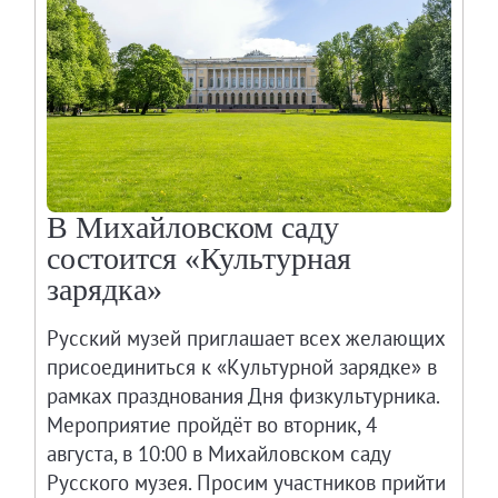
Живопись XVIII – первой половины XIX вв.
Живопись второй половины XIX века - начал
Скульптура XVIII – начала XX вв.
Скульптура XX – XXI вв.
Нумизматика
Гравюра
Рисунок
В Михайловском саду
состоится «Культурная
Декоративно-прикладное искусство
зарядка»
Народное искусство
Искусство новейших течений
Русский музей приглашает всех желающих
Архив изображений
присоединиться к «Культурной зарядке» в
Современная фотография
рамках празднования Дня физкультурника.
Дар Петера и Ирене Людвиг
Мероприятие пройдёт во вторник, 4
августа, в 10:00 в Михайловском саду
Образование и наука
Русского музея. Просим участников прийти
Молодёжный совет