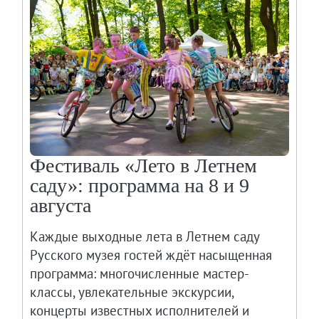
Адреса и часы работы
О билетах, льготах и услугах
Правила покупки и возврата билетов
Правила посещения музея
Высказать мнение / Сообщить о проблеме
Экскурсии
Лекции и абонементы
Лекторий
Фестиваль «Лето в Летнем
Лекции
саду»: программа на 8 и 9
Абонементы
августа
Доступный музей
Каждые выходные лета в Летнем саду
Программы и мероприятия
Русского музея гостей ждёт насыщенная
Социально-культурные проекты
программа: многочисленные мастер-
Для СМИ
классы, увлекательные экскурсии,
О Музее
концерты известных исполнителей и