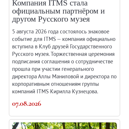
Компания ITMS стала
Русское искусство второй половины XI
официальным партнёром и
Русское народное искусство XVII-XXI в
другом Русского музея
Будущие выставки
Выездные выставки
5 августа 2026 года состоялось знаковое
Садко
событие для ITMS — компания официально
вступила в Клуб друзей Государственного
Михаил Нестеров
Русского музея. Торжественная церемония
Архив выставок
подписания соглашения о сотрудничестве
Степан Эрьзя – скульптор мира. К 150
прошла при участии генерального
Эпоха Императора Александра III и её
директора Аллы Маниловой и директора по
Архип Куинджи. Иллюзия света
корпоративным отношениям группы
Русская традиция
компаний ITMS Кирилла Кузнецова.
Наш авангард
07.08.2026
Фёдор Васильев. К 175-летию со дня 
Посетителям
Справочная информация