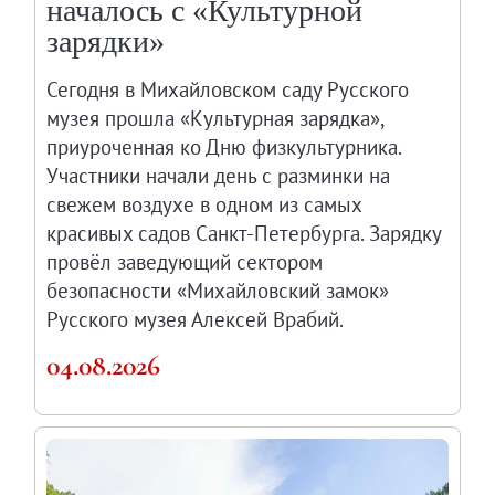
началось с «Культурной
Филиал в Кемерово
зарядки»
Клуб Друзей Русского музея
Партнеры и спонсоры
Сегодня в Михайловском саду Русского
музея прошла «Культурная зарядка»,
Культурно-просветительские и выставочные
приуроченная ко Дню физкультурника.
Ассоциация художественных музеев
Участники начали день с разминки на
Локальные нормативные акты
свежем воздухе в одном из самых
Уставные документы
красивых садов Санкт-Петербурга. Зарядку
Закупки
провёл заведующий сектором
Результаты проведения специальной о
безопасности «Михайловский замок»
Аренда
Русского музея Алексей Врабий.
Противодействие терроризму
04.08.2026
Противодействие коррупции
Страницы памяти
Коллекции
Древнерусское искусство