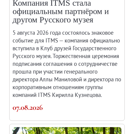
Компания ITMS стала
Русское искусство второй половины XI
официальным партнёром и
Русское народное искусство XVII-XXI в
другом Русского музея
Будущие выставки
Выездные выставки
5 августа 2026 года состоялось знаковое
Садко
событие для ITMS — компания официально
вступила в Клуб друзей Государственного
Михаил Нестеров
Русского музея. Торжественная церемония
Архив выставок
подписания соглашения о сотрудничестве
Степан Эрьзя – скульптор мира. К 150
прошла при участии генерального
Эпоха Императора Александра III и её
директора Аллы Маниловой и директора по
Архип Куинджи. Иллюзия света
корпоративным отношениям группы
Русская традиция
компаний ITMS Кирилла Кузнецова.
Наш авангард
07.08.2026
Фёдор Васильев. К 175-летию со дня 
Посетителям
Справочная информация