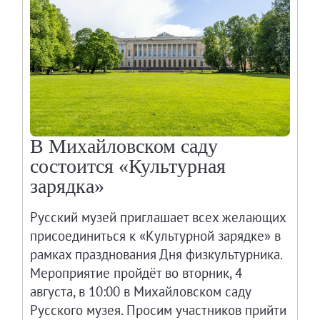
Живопись XVIII – первой половины XIX вв.
Живопись второй половины XIX века - начал
Скульптура XVIII – начала XX вв.
Скульптура XX – XXI вв.
Нумизматика
Гравюра
Рисунок
В Михайловском саду
состоится «Культурная
Декоративно-прикладное искусство
зарядка»
Народное искусство
Искусство новейших течений
Русский музей приглашает всех желающих
Архив изображений
присоединиться к «Культурной зарядке» в
Современная фотография
рамках празднования Дня физкультурника.
Дар Петера и Ирене Людвиг
Мероприятие пройдёт во вторник, 4
августа, в 10:00 в Михайловском саду
Образование и наука
Русского музея. Просим участников прийти
Молодёжный совет