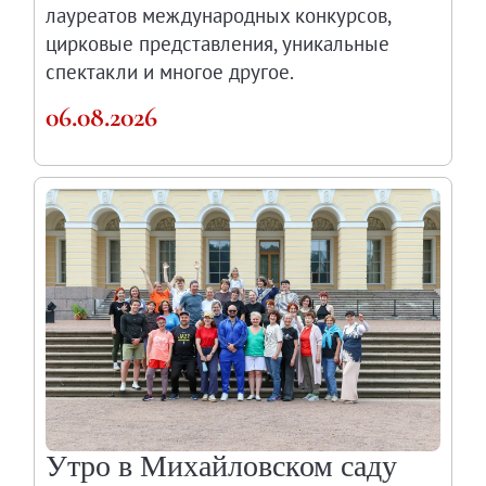
лауреатов международных конкурсов,
О музее
цирковые представления, уникальные
Генеральный директор
спектакли и многое другое.
Дирекция
06.08.2026
Дворцы и сады
Михайловский дворец
Корпус Бенуа
Михайловский (Инженерный) замок
Мраморный дворец
Строгановский дворец
Домик Петра I
Летний дворец Петра I
Летний сад
Михайловский сад
Западный павильон Михайловского за
Утро в Михайловском саду
Восточный павильон Михайловского за