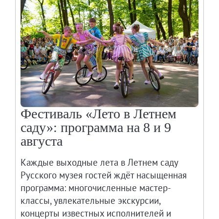
Адреса и часы работы
О билетах, льготах и услугах
Правила покупки и возврата билетов
Правила посещения музея
Высказать мнение / Сообщить о проблеме
Экскурсии
Лекции и абонементы
Лекторий
Фестиваль «Лето в Летнем
Лекции
саду»: программа на 8 и 9
Абонементы
августа
Доступный музей
Каждые выходные лета в Летнем саду
Программы и мероприятия
Русского музея гостей ждёт насыщенная
Социально-культурные проекты
программа: многочисленные мастер-
Для СМИ
классы, увлекательные экскурсии,
О Музее
концерты известных исполнителей и