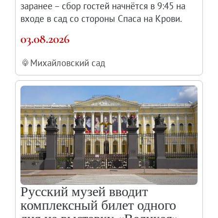
заранее – сбор гостей начнётся в 9:45 на
Каталоги и альбомы
входе в сад со стороны Спаса на Крови.
Научные каталоги собрания
03.08.2026
Научные сборники
Буклеты
Михайловский сад
Ежегодные отчеты
Служба регионального развития Русского му
Лекции и абонементы
Лекторий
Лекции
Абонементы
Реставрация
Открытая реставрация шедевров Григория 
Детям
Русский музей вводит
События
комплексный билет одного
Искусство и технологии