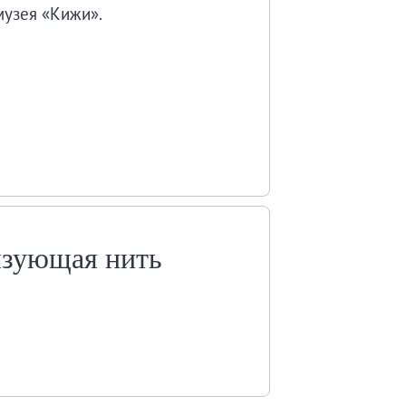
музея «Кижи».
язующая нить