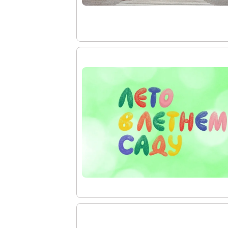
Восточный павильон Михайловского за
Филиал в Кемерово
Клуб Друзей Русского музея
Партнеры и спонсоры
Культурно-просветительские и выставочные
Ассоциация художественных музеев
Локальные нормативные акты
Уставные документы
Закупки
Результаты проведения специальной о
Аренда
Противодействие терроризму
Противодействие коррупции
Страницы памяти
Коллекции