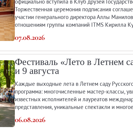
официально вступила в Клуб друзей Государств
Торжественная церемония подписания соглаше
X века
участии генерального директора Аллы Манилов
еков
отношениям группы компаний ITMS Кирилла Ку
07.08.2026
Фестиваль «Лето в Летнем с
и 9 августа
-летию со дня рождения
 наследие
Каждые выходные лета в Летнем саду Русског
программа: многочисленные мастер-классы, ув
известных исполнителей и лауреатов междуна
представления, уникальные спектакли и многое
рождения
06.08.2026