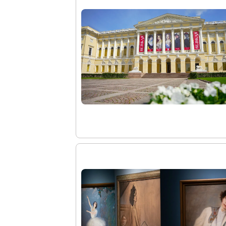
Древнерусское искусство
Живопись XVIII – первой половины XIX вв.
Живопись второй половины XIX века - начал
Скульптура XVIII – начала XX вв.
Скульптура XX – XXI вв.
Нумизматика
Гравюра
Рисунок
Декоративно-прикладное искусство
Народное искусство
Искусство новейших течений
Архив изображений
Современная фотография
Дар Петера и Ирене Людвиг
Образование и наука