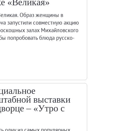
ке «Великая»
Великая. Образ женщины в
ova запустили совместную акцию
в роскошных залах Михайловского
тобы попробовать блюда русско-
ециальное
штабной выставки
ворце – «Утро с
ть одну из самых популярных