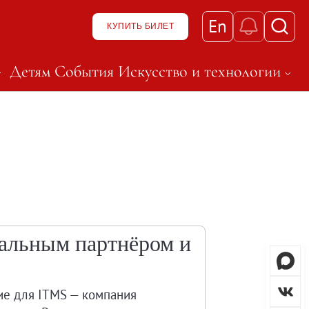
En
КУПИТЬ БИЛЕТ
Детям
События
Искусство и технологии
к нему
ню и перейти к нему
t, чтобы открыть подменю и перейти к нему
Нажмите Shift, чтобы откры
зея
альным партнёром и
тие для ITMS — компания