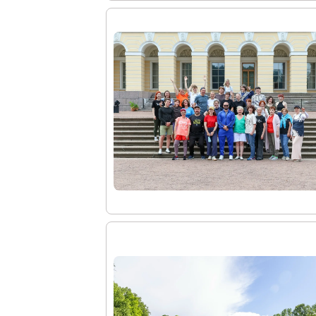
Справочная информация
Адреса и часы работы
О билетах, льготах и услугах
Правила покупки и возврата билетов
Правила посещения музея
Высказать мнение / Сообщить о проблеме
Экскурсии
Лекции и абонементы
Лекторий
Лекции
Абонементы
Доступный музей
Программы и мероприятия
Социально-культурные проекты
Для СМИ