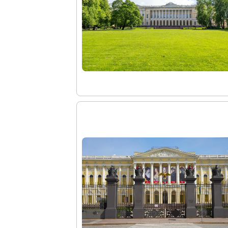
О Музее
О музее
Генеральный директор
Дирекция
Дворцы и сады
Михайловский дворец
Корпус Бенуа
Михайловский (Инженерный) замок
Мраморный дворец
Строгановский дворец
Домик Петра I
Летний дворец Петра I
Летний сад
Михайловский сад
Западный павильон Михайловского за