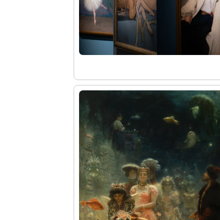
Молодёжный совет
Каталоги и альбомы
Научные каталоги собрания
Научные сборники
Буклеты
Ежегодные отчеты
Служба регионального развития Русского му
Лекции и абонементы
Лекторий
Лекции
Абонементы
Реставрация
Открытая реставрация шедевров Григория 
Детям
События