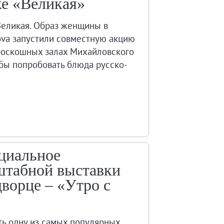
ке «Великая»
Великая. Образ женщины в
ova запустили совместную акцию
в роскошных залах Михайловского
тобы попробовать блюда русско-
ециальное
штабной выставки
ворце – «Утро с
ть одну из самых популярных