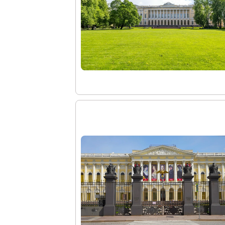
О Музее
О музее
Генеральный директор
Дирекция
Дворцы и сады
Михайловский дворец
Корпус Бенуа
Михайловский (Инженерный) замок
Мраморный дворец
Строгановский дворец
Домик Петра I
Летний дворец Петра I
Летний сад
Михайловский сад
Западный павильон Михайловского за