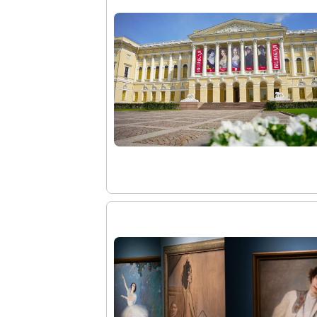
Древнерусское искусство
Живопись XVIII – первой половины XIX вв.
Живопись второй половины XIX века - начал
Скульптура XVIII – начала XX вв.
Скульптура XX – XXI вв.
Нумизматика
Гравюра
Рисунок
Декоративно-прикладное искусство
Народное искусство
Искусство новейших течений
Архив изображений
Современная фотография
Дар Петера и Ирене Людвиг
Образование и наука