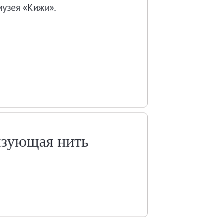
музея «Кижи».
язующая нить