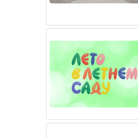
Восточный павильон Михайловского за
Филиал в Кемерово
Клуб Друзей Русского музея
Партнеры и спонсоры
Культурно-просветительские и выставочные
Ассоциация художественных музеев
Локальные нормативные акты
Уставные документы
Закупки
Результаты проведения специальной о
Аренда
Противодействие терроризму
Противодействие коррупции
Страницы памяти
Коллекции