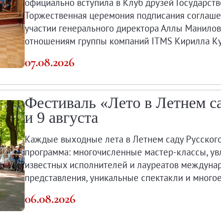
официально вступила в Клуб друзей Государств
Торжественная церемония подписания соглаше
X века
участии генерального директора Аллы Манилов
еков
отношениям группы компаний ITMS Кирилла Ку
07.08.2026
Фестиваль «Лето в Летнем с
и 9 августа
-летию со дня рождения
 наследие
Каждые выходные лета в Летнем саду Русског
программа: многочисленные мастер-классы, ув
известных исполнителей и лауреатов междуна
представления, уникальные спектакли и многое
рождения
06.08.2026