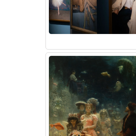
Молодёжный совет
Каталоги и альбомы
Научные каталоги собрания
Научные сборники
Буклеты
Ежегодные отчеты
Служба регионального развития Русского му
Лекции и абонементы
Лекторий
Лекции
Абонементы
Реставрация
Открытая реставрация шедевров Григория 
Детям
События