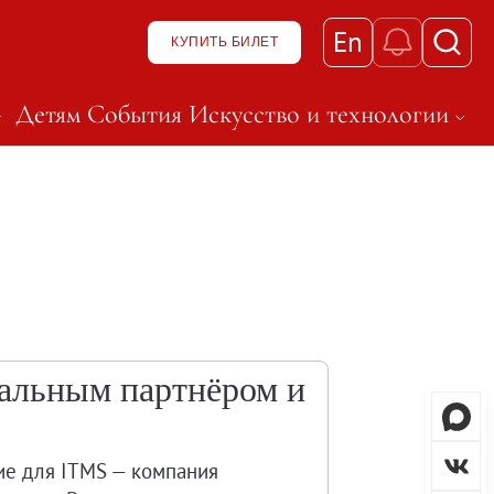
En
КУПИТЬ БИЛЕТ
Детям
События
Искусство и технологии
к нему
ню и перейти к нему
t, чтобы открыть подменю и перейти к нему
Нажмите Shift, чтобы откры
зея
альным партнёром и
тие для ITMS — компания