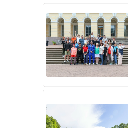
Справочная информация
Адреса и часы работы
О билетах, льготах и услугах
Правила покупки и возврата билетов
Правила посещения музея
Высказать мнение / Сообщить о проблеме
Экскурсии
Лекции и абонементы
Лекторий
Лекции
Абонементы
Доступный музей
Программы и мероприятия
Социально-культурные проекты
Для СМИ