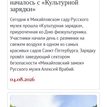
началось с «Культурной
Восточный павильон Михайловского за
зарядки»
Филиал в Кемерово
Клуб Друзей Русского музея
Сегодня в Михайловском саду Русского
музея прошла «Культурная зарядка»,
Партнеры и спонсоры
приуроченная ко Дню физкультурника.
Культурно-просветительские и выставочные
Участники начали день с разминки на
Ассоциация художественных музеев
свежем воздухе в одном из самых
Локальные нормативные акты
красивых садов Санкт-Петербурга. Зарядку
Уставные документы
провёл заведующий сектором
Закупки
безопасности «Михайловский замок»
Результаты проведения специальной о
Русского музея Алексей Врабий.
Аренда
04.08.2026
Противодействие терроризму
Противодействие коррупции
Страницы памяти
Коллекции