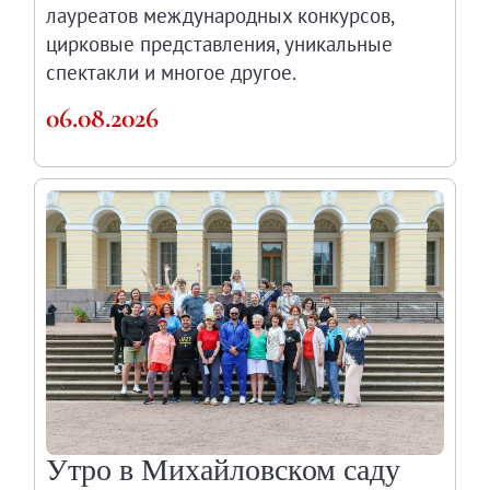
лауреатов международных конкурсов,
О Музее
цирковые представления, уникальные
О музее
спектакли и многое другое.
Генеральный директор
06.08.2026
Дирекция
Дворцы и сады
Михайловский дворец
Корпус Бенуа
Михайловский (Инженерный) замок
Мраморный дворец
Строгановский дворец
Домик Петра I
Летний дворец Петра I
Летний сад
Михайловский сад
Утро в Михайловском саду
Западный павильон Михайловского за