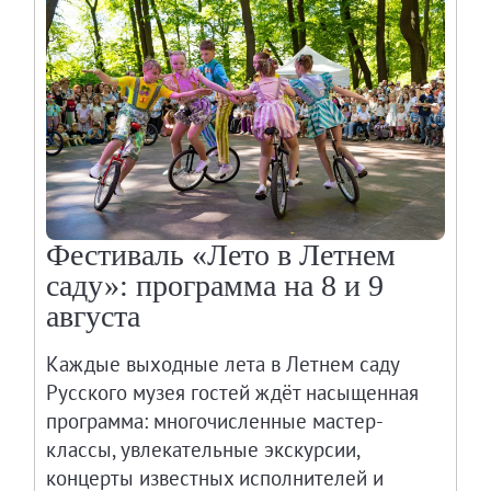
Адреса и часы работы
О билетах, льготах и услугах
Правила покупки и возврата билетов
Правила посещения музея
Высказать мнение / Сообщить о проблеме
Экскурсии
Лекции и абонементы
Лекторий
Фестиваль «Лето в Летнем
Лекции
саду»: программа на 8 и 9
Абонементы
августа
Доступный музей
Каждые выходные лета в Летнем саду
Программы и мероприятия
Русского музея гостей ждёт насыщенная
Социально-культурные проекты
программа: многочисленные мастер-
Издания отдела музейной инклюзии
классы, увлекательные экскурсии,
Для СМИ
концерты известных исполнителей и