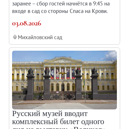
заранее – сбор гостей начнётся в 9:45 на
Молодёжный совет
входе в сад со стороны Спаса на Крови.
Каталоги и альбомы
03.08.2026
Научные каталоги собрания
Научные сборники
Михайловский сад
Буклеты
Ежегодные отчеты
Служба регионального развития Русского му
Лекции и абонементы
Лекторий
Лекции
Абонементы
Реставрация
Открытая реставрация шедевров Григория 
Русский музей вводит
Детям
комплексный билет одного
События