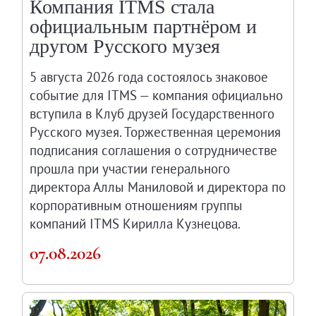
Компания ITMS стала
Русское искусство второй половины XI
официальным партнёром и
Русское народное искусство XVII-XXI в
другом Русского музея
Будущие выставки
Выездные выставки
5 августа 2026 года состоялось знаковое
Садко
событие для ITMS — компания официально
вступила в Клуб друзей Государственного
Михаил Нестеров
Русского музея. Торжественная церемония
Архив выставок
подписания соглашения о сотрудничестве
Степан Эрьзя – скульптор мира. К 150
прошла при участии генерального
Эпоха Императора Александра III и её
директора Аллы Маниловой и директора по
Архип Куинджи. Иллюзия света
корпоративным отношениям группы
Русская традиция
компаний ITMS Кирилла Кузнецова.
Наш авангард
07.08.2026
Фёдор Васильев. К 175-летию со дня 
Посетителям
Справочная информация