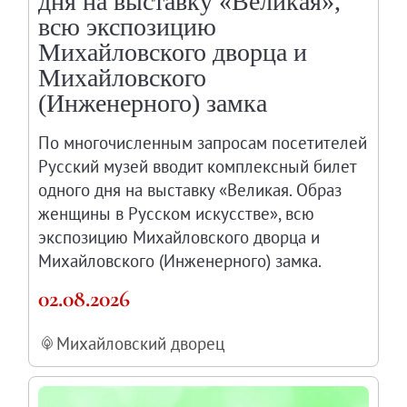
дня на выставку «Великая»,
Искусство и технологии
всю экспозицию
Онлайн-курсы «Лифт в будущее»
Михайловского дворца и
Михайловского
Современная наука и границы синтеза
(Инженерного) замка
Виртуальные коллекции
Виртуальные 3D туры по выставкам Русског
По многочисленным запросам посетителей
Русский музей вводит комплексный билет
одного дня на выставку «Великая. Образ
женщины в Русском искусстве», всю
экспозицию Михайловского дворца и
Михайловского (Инженерного) замка.
02.08.2026
Михайловский дворец