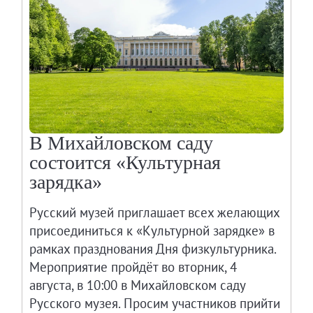
Древнерусское искусство
Живопись XVIII – первой половины XIX вв.
Живопись второй половины XIX века - начал
Скульптура XVIII – начала XX вв.
Скульптура XX – XXI вв.
Нумизматика
Гравюра
В Михайловском саду
состоится «Культурная
Рисунок
зарядка»
Декоративно-прикладное искусство
Народное искусство
Русский музей приглашает всех желающих
Искусство новейших течений
присоединиться к «Культурной зарядке» в
Архив изображений
рамках празднования Дня физкультурника.
Современная фотография
Мероприятие пройдёт во вторник, 4
августа, в 10:00 в Михайловском саду
Дар Петера и Ирене Людвиг
Русского музея. Просим участников прийти
Образование и наука