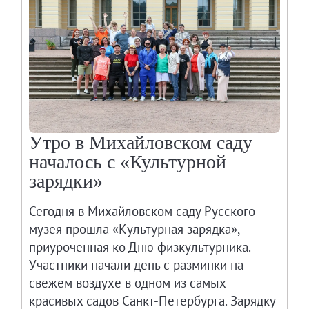
Адреса и часы работы
О билетах, льготах и услугах
Правила покупки и возврата билетов
Правила посещения музея
Высказать мнение / Сообщить о проблеме
Экскурсии
Лекции и абонементы
Утро в Михайловском саду
Лекторий
началось с «Культурной
Лекции
зарядки»
Абонементы
Сегодня в Михайловском саду Русского
Доступный музей
музея прошла «Культурная зарядка»,
Программы и мероприятия
приуроченная ко Дню физкультурника.
Социально-культурные проекты
Участники начали день с разминки на
Для СМИ
свежем воздухе в одном из самых
О Музее
красивых садов Санкт-Петербурга. Зарядку