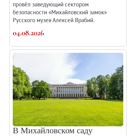
провёл заведующий сектором
О музее
безопасности «Михайловский замок»
Генеральный директор
Русского музея Алексей Врабий.
Дирекция
04.08.2026
Дворцы и сады
Михайловский дворец
Корпус Бенуа
Михайловский (Инженерный) замок
Мраморный дворец
Строгановский дворец
Домик Петра I
Летний дворец Петра I
Летний сад
Михайловский сад
Западный павильон Михайловского за
В Михайловском саду
Восточный павильон Михайловского за