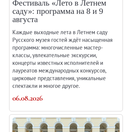
Фестиваль «Лето в Летнем
Русское искусство второй половины XI
саду»: программа на 8 и 9
Русское народное искусство XVII-XXI в
августа
Будущие выставки
Выездные выставки
Каждые выходные лета в Летнем саду
Садко
Русского музея гостей ждёт насыщенная
программа: многочисленные мастер-
Михаил Нестеров
классы, увлекательные экскурсии,
Архив выставок
концерты известных исполнителей и
Степан Эрьзя – скульптор мира. К 150
лауреатов международных конкурсов,
Эпоха Императора Александра III и её
цирковые представления, уникальные
Архип Куинджи. Иллюзия света
спектакли и многое другое.
Русская традиция
06.08.2026
Наш авангард
Фёдор Васильев. К 175-летию со дня 
Посетителям
Справочная информация