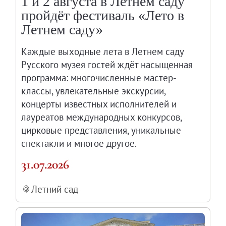
1 и 2 августа в Летнем саду
Онлайн-курсы «Лифт в будущее»
пройдёт фестиваль «Лето в
Современная наука и границы синтеза
Летнем саду»
Виртуальные коллекции
Каждые выходные лета в Летнем саду
Виртуальные 3D туры по выставкам Русског
Русского музея гостей ждёт насыщенная
программа: многочисленные мастер-
классы, увлекательные экскурсии,
концерты известных исполнителей и
лауреатов международных конкурсов,
цирковые представления, уникальные
спектакли и многое другое.
31.07.2026
Летний сад