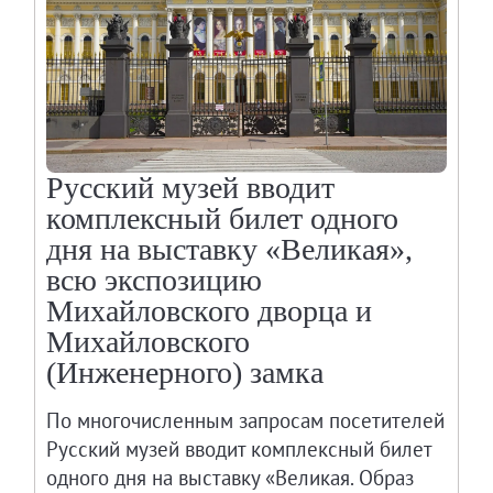
Живопись XVIII – первой половины XIX вв.
Живопись второй половины XIX века - начал
Скульптура XVIII – начала XX вв.
Скульптура XX – XXI вв.
Нумизматика
Русский музей вводит
Гравюра
комплексный билет одного
Рисунок
дня на выставку «Великая»,
Декоративно-прикладное искусство
всю экспозицию
Народное искусство
Михайловского дворца и
Искусство новейших течений
Михайловского
Архив изображений
(Инженерного) замка
Современная фотография
Дар Петера и Ирене Людвиг
По многочисленным запросам посетителей
Русский музей вводит комплексный билет
Образование и наука
одного дня на выставку «Великая. Образ
Молодёжный совет