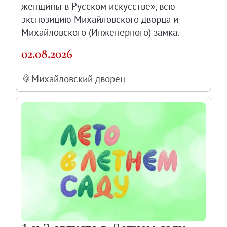
женщины в Русском искусстве», всю
Каталоги и альбомы
экспозицию Михайловского дворца и
Научные каталоги собрания
Михайловского (Инженерного) замка.
Научные сборники
02.08.2026
Буклеты
Ежегодные отчеты
Михайловский дворец
Служба регионального развития Русского му
Лекции и абонементы
Лекторий
Лекции
Абонементы
Реставрация
Открытая реставрация шедевров Григория 
Детям
События
Искусство и технологии