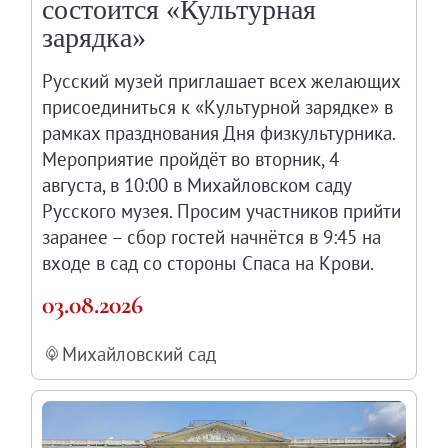
состоится «Культурная
Филиал в Кемерово
зарядка»
Клуб Друзей Русского музея
Партнеры и спонсоры
Русский музей приглашает всех желающих
присоединиться к «Культурной зарядке» в
Культурно-просветительские и выставочные
рамках празднования Дня физкультурника.
Ассоциация художественных музеев
Мероприятие пройдёт во вторник, 4
Локальные нормативные акты
августа, в 10:00 в Михайловском саду
Уставные документы
Русского музея. Просим участников прийти
Закупки
заранее – сбор гостей начнётся в 9:45 на
Результаты проведения специальной о
входе в сад со стороны Спаса на Крови.
Аренда
03.08.2026
Противодействие терроризму
Противодействие коррупции
Михайловский сад
Страницы памяти
Коллекции
Древнерусское искусство