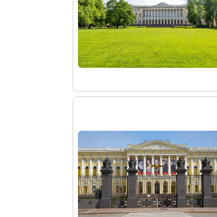
О Музее
О музее
Генеральный директор
Дирекция
Дворцы и сады
Михайловский дворец
Корпус Бенуа
Михайловский (Инженерный) замок
Мраморный дворец
Строгановский дворец
Домик Петра I
Летний дворец Петра I
Летний сад
Михайловский сад
Западный павильон Михайловского за