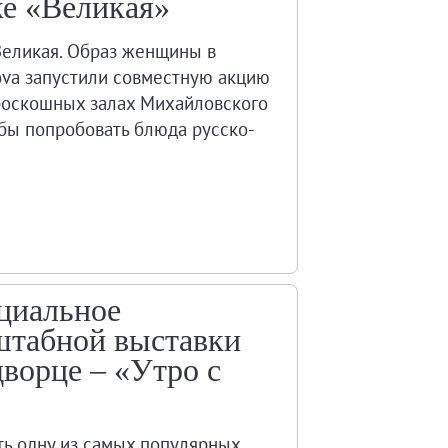
ке «Великая»
Великая. Образ женщины в
ova запустили совместную акцию
в роскошных залах Михайловского
тобы попробовать блюда русско-
ециальное
штабной выставки
ворце – «Утро с
ть одну из самых популярных