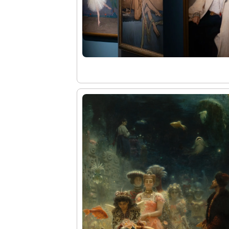
Молодёжный совет
Каталоги и альбомы
Научные каталоги собрания
Научные сборники
Буклеты
Ежегодные отчеты
Служба регионального развития Русского му
Лекции и абонементы
Лекторий
Лекции
Абонементы
Реставрация
Открытая реставрация шедевров Григория 
Детям
События