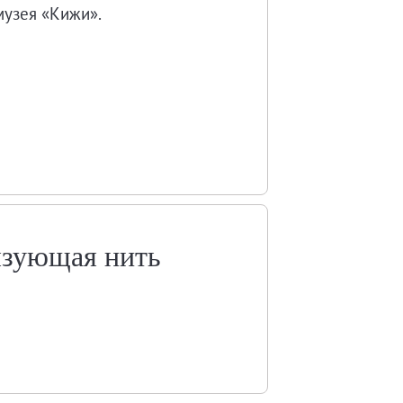
музея «Кижи».
язующая нить