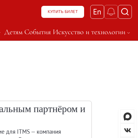
En
КУПИТЬ БИЛЕТ
Детям
События
Искусство и технологии
к нему
ню и перейти к нему
t, чтобы открыть подменю и перейти к нему
Нажмите Shift, чтобы откры
зея
альным партнёром и
тие для ITMS — компания