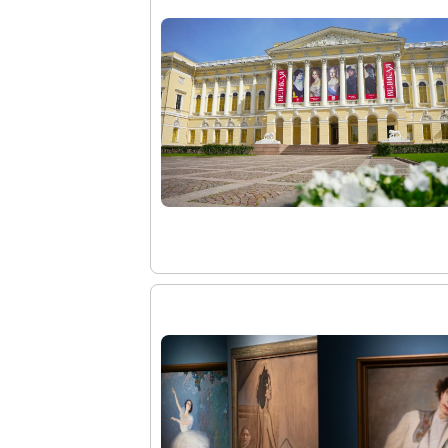
Древнерусское искусство
Живопись XVIII – первой половины XIX вв.
Живопись второй половины XIX века - начал
Скульптура XVIII – начала XX вв.
Скульптура XX – XXI вв.
Нумизматика
Гравюра
Рисунок
Декоративно-прикладное искусство
Народное искусство
Искусство новейших течений
Архив изображений
Современная фотография
Дар Петера и Ирене Людвиг
Образование и наука