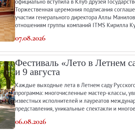
официально вступила в Клуб друзей Государств
Торжественная церемония подписания соглаше
X века
участии генерального директора Аллы Манилов
еков
отношениям группы компаний ITMS Кирилла Ку
07.08.2026
Фестиваль «Лето в Летнем с
и 9 августа
-летию со дня рождения
 наследие
Каждые выходные лета в Летнем саду Русског
программа: многочисленные мастер-классы, ув
известных исполнителей и лауреатов междуна
представления, уникальные спектакли и многое
рождения
06.08.2026