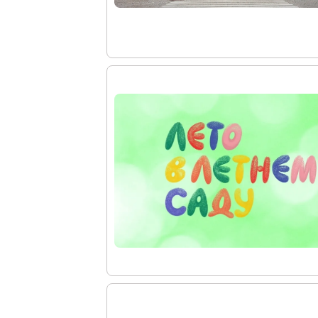
Восточный павильон Михайловского за
Филиал в Кемерово
Клуб Друзей Русского музея
Партнеры и спонсоры
Культурно-просветительские и выставочные
Ассоциация художественных музеев
Локальные нормативные акты
Уставные документы
Закупки
Результаты проведения специальной о
Аренда
Противодействие терроризму
Противодействие коррупции
Страницы памяти
Коллекции