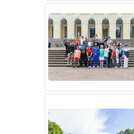
Справочная информация
Адреса и часы работы
О билетах, льготах и услугах
Правила покупки и возврата билетов
Правила посещения музея
Высказать мнение / Сообщить о проблеме
Экскурсии
Лекции и абонементы
Лекторий
Лекции
Абонементы
Доступный музей
Программы и мероприятия
Социально-культурные проекты
Для СМИ