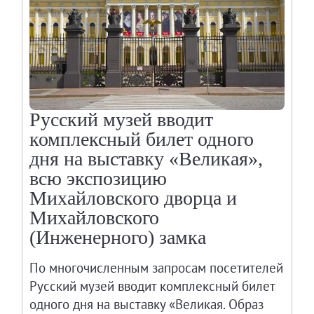
Живопись XVIII – первой половины XIX вв.
Живопись второй половины XIX века - начал
Скульптура XVIII – начала XX вв.
Скульптура XX – XXI вв.
Нумизматика
Русский музей вводит
Гравюра
комплексный билет одного
Рисунок
дня на выставку «Великая»,
Декоративно-прикладное искусство
всю экспозицию
Народное искусство
Михайловского дворца и
Искусство новейших течений
Михайловского
Архив изображений
(Инженерного) замка
Современная фотография
Дар Петера и Ирене Людвиг
По многочисленным запросам посетителей
Русский музей вводит комплексный билет
Образование и наука
одного дня на выставку «Великая. Образ
Молодёжный совет