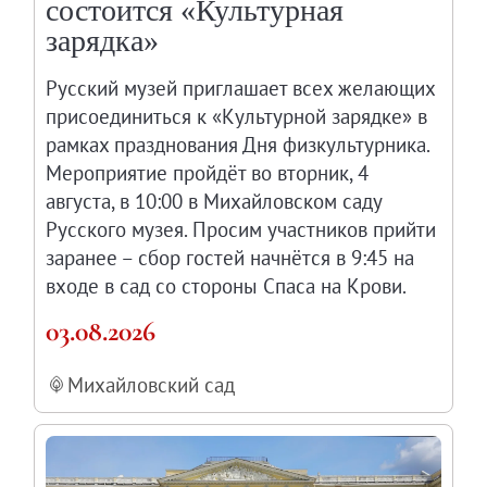
состоится «Культурная
Филиал в Кемерово
зарядка»
Клуб Друзей Русского музея
Партнеры и спонсоры
Русский музей приглашает всех желающих
присоединиться к «Культурной зарядке» в
Культурно-просветительские и выставочные
рамках празднования Дня физкультурника.
Ассоциация художественных музеев
Мероприятие пройдёт во вторник, 4
Локальные нормативные акты
августа, в 10:00 в Михайловском саду
Уставные документы
Русского музея. Просим участников прийти
Закупки
заранее – сбор гостей начнётся в 9:45 на
Результаты проведения специальной о
входе в сад со стороны Спаса на Крови.
Аренда
03.08.2026
Противодействие терроризму
Противодействие коррупции
Михайловский сад
Страницы памяти
Коллекции
Древнерусское искусство