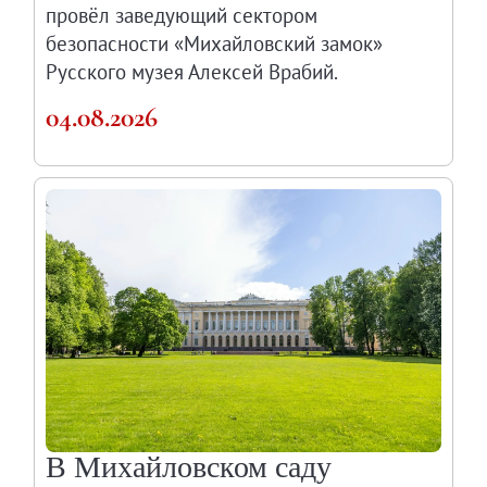
провёл заведующий сектором
О музее
безопасности «Михайловский замок»
Генеральный директор
Русского музея Алексей Врабий.
Дирекция
04.08.2026
Дворцы и сады
Михайловский дворец
Корпус Бенуа
Михайловский (Инженерный) замок
Мраморный дворец
Строгановский дворец
Домик Петра I
Летний дворец Петра I
Летний сад
Михайловский сад
Западный павильон Михайловского за
В Михайловском саду
Восточный павильон Михайловского за