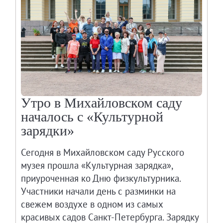
Адреса и часы работы
О билетах, льготах и услугах
Правила покупки и возврата билетов
Правила посещения музея
Высказать мнение / Сообщить о проблеме
Экскурсии
Лекции и абонементы
Утро в Михайловском саду
Лекторий
началось с «Культурной
Лекции
зарядки»
Абонементы
Сегодня в Михайловском саду Русского
Доступный музей
музея прошла «Культурная зарядка»,
Программы и мероприятия
приуроченная ко Дню физкультурника.
Социально-культурные проекты
Участники начали день с разминки на
Для СМИ
свежем воздухе в одном из самых
О Музее
красивых садов Санкт-Петербурга. Зарядку