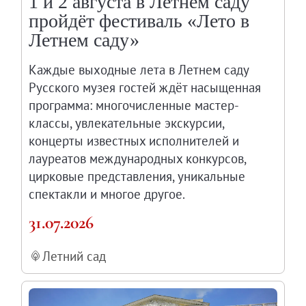
1 и 2 августа в Летнем саду
Онлайн-курсы «Лифт в будущее»
пройдёт фестиваль «Лето в
Современная наука и границы синтеза
Летнем саду»
Виртуальные коллекции
Каждые выходные лета в Летнем саду
Виртуальные 3D туры по выставкам Русског
Русского музея гостей ждёт насыщенная
программа: многочисленные мастер-
классы, увлекательные экскурсии,
концерты известных исполнителей и
лауреатов международных конкурсов,
цирковые представления, уникальные
спектакли и многое другое.
31.07.2026
Летний сад