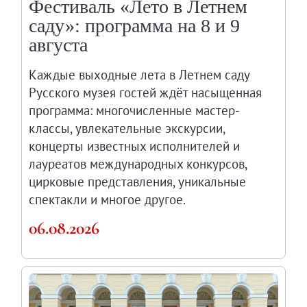
Фестиваль «Лето в Летнем
Русское искусство второй половины XI
саду»: программа на 8 и 9
Русское народное искусство XVII-XXI в
августа
Будущие выставки
Выездные выставки
Каждые выходные лета в Летнем саду
Садко
Русского музея гостей ждёт насыщенная
программа: многочисленные мастер-
Михаил Нестеров
классы, увлекательные экскурсии,
Архив выставок
концерты известных исполнителей и
Степан Эрьзя – скульптор мира. К 150
лауреатов международных конкурсов,
Эпоха Императора Александра III и её
цирковые представления, уникальные
Архип Куинджи. Иллюзия света
спектакли и многое другое.
Русская традиция
06.08.2026
Наш авангард
Фёдор Васильев. К 175-летию со дня 
Посетителям
Справочная информация