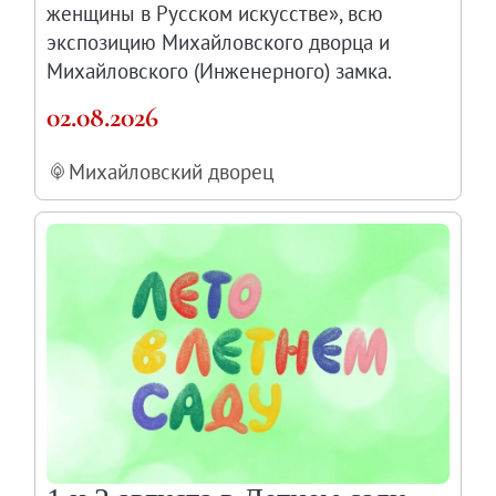
женщины в Русском искусстве», всю
Каталоги и альбомы
экспозицию Михайловского дворца и
Научные каталоги собрания
Михайловского (Инженерного) замка.
Научные сборники
02.08.2026
Буклеты
Ежегодные отчеты
Михайловский дворец
Служба регионального развития Русского му
Лекции и абонементы
Лекторий
Лекции
Абонементы
Реставрация
Открытая реставрация шедевров Григория 
Детям
События
Искусство и технологии