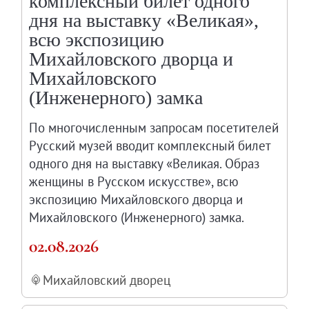
комплексный билет одного
Клуб Друзей Русского музея
дня на выставку «Великая»,
Партнеры и спонсоры
всю экспозицию
Культурно-просветительские и выставочные
Михайловского дворца и
Ассоциация художественных музеев
Михайловского
Локальные нормативные акты
(Инженерного) замка
Уставные документы
По многочисленным запросам посетителей
Закупки
Русский музей вводит комплексный билет
Результаты проведения специальной о
одного дня на выставку «Великая. Образ
Аренда
женщины в Русском искусстве», всю
Противодействие терроризму
экспозицию Михайловского дворца и
Михайловского (Инженерного) замка.
Противодействие коррупции
Страницы памяти
02.08.2026
Коллекции
Михайловский дворец
Древнерусское искусство
Живопись XVIII – первой половины XIX вв.