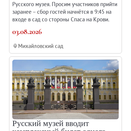
Русского музея. Просим участников прийти
Генеральный директор
заранее – сбор гостей начнётся в 9:45 на
Дирекция
входе в сад со стороны Спаса на Крови.
Дворцы и сады
03.08.2026
Михайловский дворец
Корпус Бенуа
Михайловский сад
Михайловский (Инженерный) замок
Мраморный дворец
Строгановский дворец
Домик Петра I
Летний дворец Петра I
Летний сад
Михайловский сад
Западный павильон Михайловского за
Восточный павильон Михайловского за
Русский музей вводит
Филиал в Кемерово