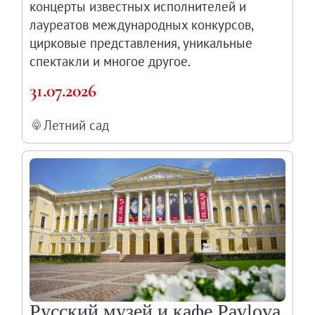
концерты известных исполнителей и
Научные каталоги собрания
лауреатов международных конкурсов,
Научные сборники
цирковые представления, уникальные
Буклеты
спектакли и многое другое.
Ежегодные отчеты
31.07.2026
Служба регионального развития Русского му
Лекции и абонементы
Летний сад
Лекторий
Лекции
Абонементы
Реставрация
Открытая реставрация шедевров Григория 
Детям
События
Искусство и технологии
Русский музей и кафе Pavlova
Онлайн-курсы «Лифт в будущее»