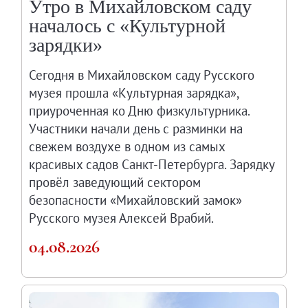
Утро в Михайловском саду
Русское искусство второй половины XI
началось с «Культурной
Русское народное искусство XVII-XXI в
зарядки»
Будущие выставки
Выездные выставки
Сегодня в Михайловском саду Русского
Садко
музея прошла «Культурная зарядка»,
приуроченная ко Дню физкультурника.
Михаил Нестеров
Участники начали день с разминки на
Архив выставок
свежем воздухе в одном из самых
Степан Эрьзя – скульптор мира. К 150
красивых садов Санкт-Петербурга. Зарядку
Эпоха Императора Александра III и её
провёл заведующий сектором
Архип Куинджи. Иллюзия света
безопасности «Михайловский замок»
Русская традиция
Русского музея Алексей Врабий.
Наш авангард
04.08.2026
Фёдор Васильев. К 175-летию со дня 
Посетителям
Справочная информация