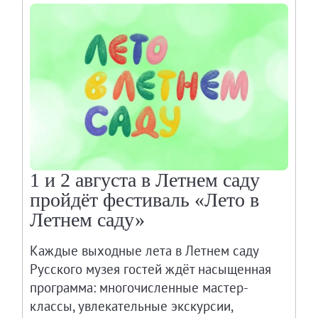
Живопись второй половины XIX века - начал
Скульптура XVIII – начала XX вв.
Скульптура XX – XXI вв.
Нумизматика
Гравюра
Рисунок
Декоративно-прикладное искусство
Народное искусство
1 и 2 августа в Летнем саду
Искусство новейших течений
пройдёт фестиваль «Лето в
Архив изображений
Летнем саду»
Современная фотография
Дар Петера и Ирене Людвиг
Каждые выходные лета в Летнем саду
Русского музея гостей ждёт насыщенная
Образование и наука
программа: многочисленные мастер-
Молодёжный совет
классы, увлекательные экскурсии,
Каталоги и альбомы