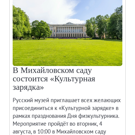
Адреса и часы работы
О билетах, льготах и услугах
Правила покупки и возврата билетов
Высказать мнение / Сообщить о проблеме
Экскурсии
Лекции и абонементы
Лекторий
Лекции
В Михайловском саду
Абонементы
состоится «Культурная
Доступный музей
зарядка»
Программы и мероприятия
Русский музей приглашает всех желающих
Социально-культурные проекты
присоединиться к «Культурной зарядке» в
Для СМИ
рамках празднования Дня физкультурника.
О Музее
Мероприятие пройдёт во вторник, 4
О музее
августа, в 10:00 в Михайловском саду