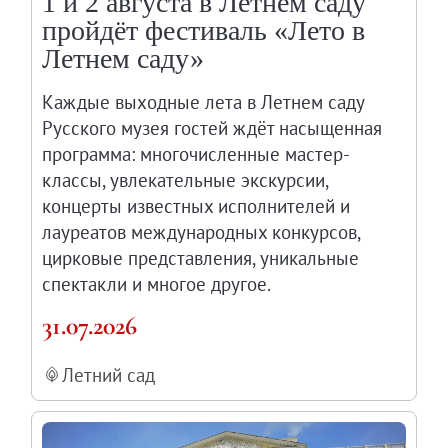
1 и 2 августа в Летнем саду
Современная наука и границы синтеза
пройдёт фестиваль «Лето в
Виртуальные коллекции
Летнем саду»
Виртуальные 3D туры по выставкам Русског
Каждые выходные лета в Летнем саду
Русского музея гостей ждёт насыщенная
программа: многочисленные мастер-
классы, увлекательные экскурсии,
концерты известных исполнителей и
лауреатов международных конкурсов,
цирковые представления, уникальные
спектакли и многое другое.
31.07.2026
Летний сад