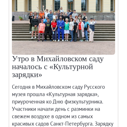
Адреса и часы работы
О билетах, льготах и услугах
Правила покупки и возврата билетов
Высказать мнение / Сообщить о проблеме
Экскурсии
Лекции и абонементы
Лекторий
Утро в Михайловском саду
Лекции
началось с «Культурной
Абонементы
зарядки»
Доступный музей
Сегодня в Михайловском саду Русского
Программы и мероприятия
музея прошла «Культурная зарядка»,
Социально-культурные проекты
приуроченная ко Дню физкультурника.
Для СМИ
Участники начали день с разминки на
О Музее
свежем воздухе в одном из самых
О музее
красивых садов Санкт-Петербурга. Зарядку