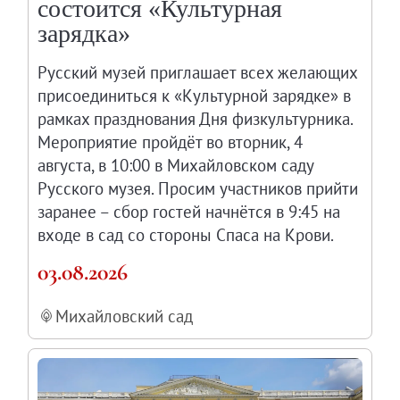
состоится «Культурная
Клуб Друзей Русского музея
зарядка»
Партнеры и спонсоры
Культурно-просветительские и выставочные
Русский музей приглашает всех желающих
присоединиться к «Культурной зарядке» в
Ассоциация художественных музеев
рамках празднования Дня физкультурника.
Локальные нормативные акты
Мероприятие пройдёт во вторник, 4
Уставные документы
августа, в 10:00 в Михайловском саду
Закупки
Русского музея. Просим участников прийти
Результаты проведения специальной о
заранее – сбор гостей начнётся в 9:45 на
Аренда
входе в сад со стороны Спаса на Крови.
Противодействие терроризму
03.08.2026
Противодействие коррупции
Страницы памяти
Михайловский сад
Коллекции
Древнерусское искусство
Живопись XVIII – первой половины XIX вв.