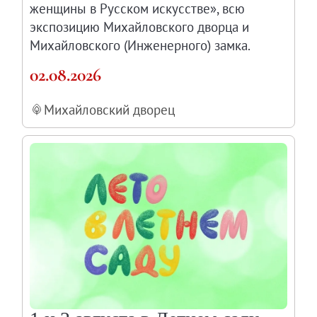
женщины в Русском искусстве», всю
Научные каталоги собрания
экспозицию Михайловского дворца и
Научные сборники
Михайловского (Инженерного) замка.
Буклеты
02.08.2026
Ежегодные отчеты
Служба регионального развития Русского му
Михайловский дворец
Лекции и абонементы
Лекторий
Лекции
Абонементы
Реставрация
Открытая реставрация шедевров Григория 
Детям
События
Искусство и технологии
Онлайн-курсы «Лифт в будущее»