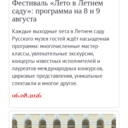
Фестиваль «Лето в Летнем
Русское искусство второй половины XI
саду»: программа на 8 и 9
Русское народное искусство XVII-XXI в
августа
Будущие выставки
Выездные выставки
Каждые выходные лета в Летнем саду
Садко
Русского музея гостей ждёт насыщенная
программа: многочисленные мастер-
Михаил Нестеров
классы, увлекательные экскурсии,
Архив выставок
концерты известных исполнителей и
Степан Эрьзя – скульптор мира. К 150
лауреатов международных конкурсов,
Эпоха Императора Александра III и её
цирковые представления, уникальные
Архип Куинджи. Иллюзия света
спектакли и многое другое.
Русская традиция
06.08.2026
Наш авангард
Фёдор Васильев. К 175-летию со дня 
Посетителям
Справочная информация