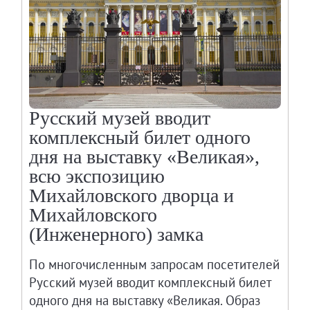
Живопись второй половины XIX века - начал
Скульптура XVIII – начала XX вв.
Скульптура XX – XXI вв.
Нумизматика
Гравюра
Русский музей вводит
Рисунок
комплексный билет одного
Декоративно-прикладное искусство
дня на выставку «Великая»,
Народное искусство
всю экспозицию
Искусство новейших течений
Михайловского дворца и
Архив изображений
Михайловского
Современная фотография
(Инженерного) замка
Дар Петера и Ирене Людвиг
Образование и наука
По многочисленным запросам посетителей
Русский музей вводит комплексный билет
Молодёжный совет
одного дня на выставку «Великая. Образ
Каталоги и альбомы