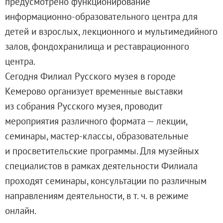
предусмотрено функционирование
Филиал в Кемерово
информационно-образовательного центра для
Клуб Друзей Русского музея
детей и взрослых, лекционного и мультимедийного
Партнеры и спонсоры
залов, фондохранилища и реставрационного
Культурно-просветительские и выставочные
центра.
Ассоциация художественных музеев
Сегодня Филиал Русского музея в городе
Локальные нормативные акты
Кемерово организует временные выставки
Уставные документы
из собрания Русского музея, проводит
Закупки
мероприятия различного формата — лекции,
Результаты проведения специальной о
семинары, мастер-классы, образовательные
Аренда
и просветительские программы. Для музейных
Противодействие терроризму
специалистов в рамках деятельности Филиала
Противодействие коррупции
проходят семинары, консультации по различным
Страницы памяти
направлениям деятельности, в т. ч. в режиме
Коллекции
онлайн.
Древнерусское искусство