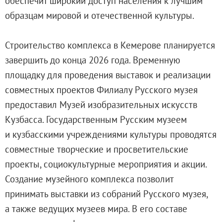
обеспечит широкий доступ населения к лучшим
О музее
образцам мировой и отечественной культуры.
Генеральный директор
Дирекция
Строительство комплекса в Кемерове планируется
Дворцы и сады
завершить до конца 2026 года. Временную
Михайловский дворец
площадку для проведения выставок и реализации
Корпус Бенуа
совместных проектов Филиалу Русского музея
Михайловский (Инженерный) замок
предоставил Музей изобразительных искусств
Мраморный дворец
Кузбасса. Государственным Русским музеем
Строгановский дворец
и кузбасскими учреждениями культуры проводятся
Домик Петра I
совместные творческие и просветительские
Летний дворец Петра I
проекты, социокультурные мероприятия и акции.
Летний сад
Создание музейного комплекса позволит
Михайловский сад
принимать выставки из собраний Русского музея,
Западный павильон Михайловского за
а также ведущих музеев мира. В его составе
Восточный павильон Михайловского за