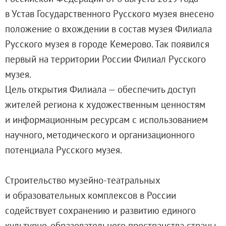
Русское искусство второй половины XI
в Устав Государственного Русского музея внесено
Русское народное искусство XVII-XXI в
положение о вхождении в состав музея Филиала
Будущие выставки
Русского музея в городе Кемерово. Так появился
Выездные выставки
первый на территории России Филиал Русского
Садко
музея.
Михаил Нестеров
Цель открытия Филиала — обеспечить доступ
Архив выставок
жителей региона к художественным ценностям
Степан Эрьзя – скульптор мира. К 150
и информационным ресурсам с использованием
Эпоха Императора Александра III и её
научного, методического и организационного
Архип Куинджи. Иллюзия света
потенциала Русского музея.
Русская традиция
Наш авангард
Строительство музейно-театральных
Фёдор Васильев. К 175-летию со дня 
и образовательных комплексов в России
Посетителям
содействует сохранению и развитию единого
Справочная информация
культурно-образовательного пространства страны,