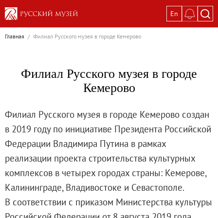
En
Выставки
Главная
/
Филиал Русского музея в городе Кемерово
Текущие выставки
Великая. Образ женщины в русском ис
Филиал Русского музея в городе
Пётр Кончаловский. Сад в цвету
Кемерово
Иван Шишкин. Русский лес
Василий Тропинин
Филиал Русского музея в городе Кемерово создан
Окрестности Санкт-Петербурга в гравюр
в 2019 году по инициативе Президента Российской
Памяти Киры Владимировны Михайлово
Федерации Владимира Путина в рамках
Постоянные экспозиции
реализации проекта строительства культурных
Постоянная экспозиция «Наш Авангард
комплексов в четырех городах страны: Кемерове,
Русское искусство первой половины XI
Калининграде, Владивостоке и Севастополе.
Древнерусское искусство ХII—XVII век
В соответствии с приказом Министерства культуры
Русское искусство XVIII века
Российской Федерации от 8 августа 2019 года