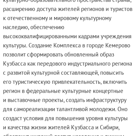
Адреса и часы работы
расширению доступа жителей регионов и туристов
О билетах, льготах и услугах
к отечественному и мировому культурному
Правила покупки и возврата билетов
наследию, обеспечению
Правила посещения музея
высококвалифицированными кадрами учреждения
Высказать мнение / Сообщить о проблеме
культуры. Создание Комплекса в городе Кемерово
Экскурсии
позволит сформировать обновленный образ
Лекции и абонементы
Кузбасса как передового индустриального региона
Лекторий
с развитой культурной составляющей, повысить
Лекции
его туристическую привлекательность, включить
Абонементы
регион в федеральные культурные концертные
Доступный музей
и выставочные проекты, создать инфраструктуру
Программы и мероприятия
для самореализации талантливой молодежи. Оно
Социально-культурные проекты
создаст условия для повышения уровня культуры
Для СМИ
и качества жизни жителей Кузбасса и Сибири,
О Музее