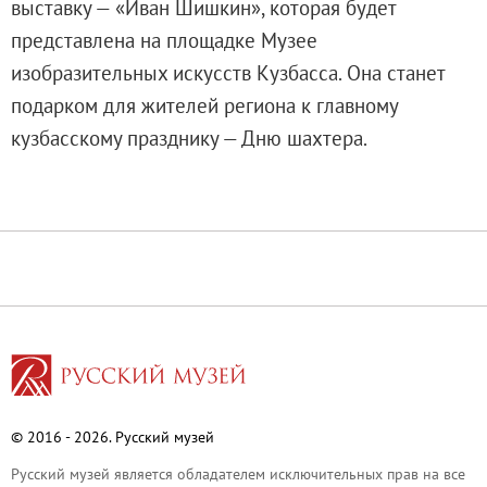
выставку — «Иван Шишкин», которая будет
Каталоги и альбомы
представлена на площадке Музее
Научные каталоги собрания
изобразительных искусств Кузбасса. Она станет
Научные сборники
подарком для жителей региона к главному
Буклеты
кузбасскому празднику — Дню шахтера.
Ежегодные отчеты
Служба регионального развития Русского му
Лекции и абонементы
Лекторий
Лекции
Абонементы
Реставрация
Открытая реставрация шедевров Григория 
Детям
© 2016 - 2026. Русский музей
События
Русский музей является обладателем исключительных прав на все
Искусство и технологии