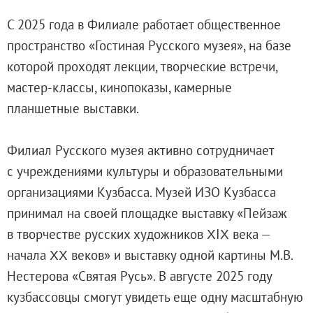
Живопись XVIII – первой половины XIX вв.
С 2025 года в Филиале работает общественное
Живопись второй половины XIX века - начал
пространство «Гостиная Русского музея», на базе
Скульптура XVIII – начала XX вв.
которой проходят лекции, творческие встречи,
Скульптура XX – XXI вв.
мастер-классы, кинопоказы, камерные
Нумизматика
планшетные выставки.
Гравюра
Рисунок
Филиал Русского музея активно сотрудничает
Декоративно-прикладное искусство
с учреждениями культуры и образовательными
Народное искусство
организациями Кузбасса. Музей ИЗО Кузбасса
Искусство новейших течений
принимал на своей площадке выставку «Пейзаж
Архив изображений
в творчестве русских художников ΧIΧ века —
Современная фотография
начала ΧΧ веков» и выставку одной картины М.В.
Дар Петера и Ирене Людвиг
Нестерова «Святая Русь». В августе 2025 году
Образование и наука
кузбассовцы смогут увидеть еще одну масштабную
Молодёжный совет