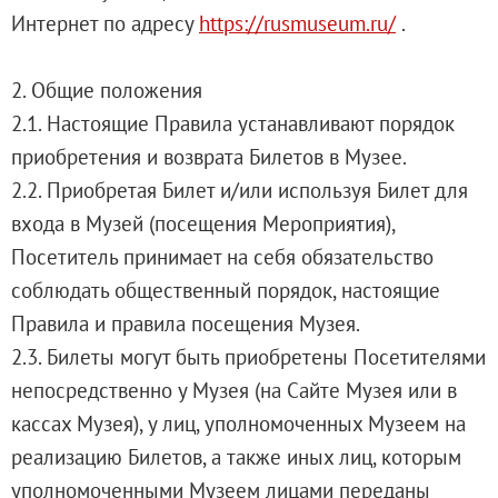
О музее
Интернет по адресу
https://rusmuseum.ru/
.
Генеральный директор
Дирекция
2. Общие положения
Дворцы и сады
2.1. Настоящие Правила устанавливают порядок
Михайловский дворец
приобретения и возврата Билетов в Музее.
Корпус Бенуа
2.2. Приобретая Билет и/или используя Билет для
Михайловский (Инженерный) замок
входа в Музей (посещения Мероприятия),
Мраморный дворец
Посетитель принимает на себя обязательство
Строгановский дворец
соблюдать общественный порядок, настоящие
Домик Петра I
Правила и правила посещения Музея.
Летний дворец Петра I
2.3. Билеты могут быть приобретены Посетителями
Летний сад
непосредственно у Музея (на Сайте Музея или в
Михайловский сад
кассах Музея), у лиц, уполномоченных Музеем на
Западный павильон Михайловского за
реализацию Билетов, а также иных лиц, которым
Восточный павильон Михайловского за
уполномоченными Музеем лицами переданы