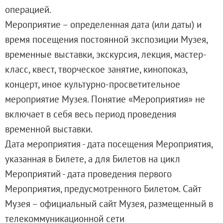
Адреса и часы работы
операцией.
О билетах, льготах и услугах
Мероприятие – определенная дата (или даты) и
Правила покупки и возврата билетов
время посещения постоянной экспозиции Музея,
Правила посещения музея
временные выставки, экскурсия, лекция, мастер-
Высказать мнение / Сообщить о проблеме
класс, квест, творческое занятие, кинопоказ,
Экскурсии
концерт, иное культурно-просветительное
Лекции и абонементы
мероприятие Музея. Понятие «Мероприятия» не
Лекторий
включает в себя весь период проведения
Лекции
временной выставки.
Абонементы
Дата мероприятия - дата посещения Мероприятия,
Доступный музей
указанная в Билете, а для Билетов на цикл
Программы и мероприятия
Мероприятий - дата проведения первого
Социально-культурные проекты
Мероприятия, предусмотренного Билетом. Сайт
Для СМИ
Музея – официальный сайт Музея, размещенный в
О Музее
телекоммуникационной сети