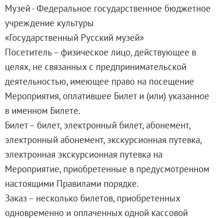
Русское искусство второй половины XI
Музей - Федеральное государственное бюджетное
Русское народное искусство XVII-XXI в
учреждение культуры
Будущие выставки
«Государственный Русский музей»
Выездные выставки
Посетитель – физическое лицо, действующее в
Садко
целях, не связанных с предпринимательской
Михаил Нестеров
деятельностью, имеющее право на посещение
Архив выставок
Мероприятия, оплатившее Билет и (или) указанное
Степан Эрьзя – скульптор мира. К 150
в именном Билете.
Эпоха Императора Александра III и её
Билет – билет, электронный билет, абонемент,
Архип Куинджи. Иллюзия света
электронный абонемент, экскурсионная путевка,
Русская традиция
электронная экскурсионная путевка на
Наш авангард
Мероприятие, приобретенные в предусмотренном
Фёдор Васильев. К 175-летию со дня 
настоящими Правилами порядке.
Посетителям
Заказ – несколько билетов, приобретенных
Справочная информация
одновременно и оплаченных одной кассовой