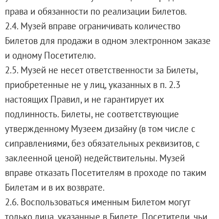
Филиал в Кемерово
права и обязанности по реализации Билетов.
Клуб Друзей Русского музея
2.4. Музей вправе ограничивать количество
Партнеры и спонсоры
Билетов для продажи в одном электронном заказе
Культурно-просветительские и выставочные
и одному Посетителю.
Ассоциация художественных музеев
2.5. Музей не несет ответственности за Билеты,
Локальные нормативные акты
приобретенные не у лиц, указанных в п. 2.3
Уставные документы
настоящих Правил, и не гарантирует их
Закупки
подлинность. Билеты, не соответствующие
Результаты проведения специальной о
утвержденному Музеем дизайну (в том числе с
Аренда
сиправлениями, без обязательных реквизитов, с
Противодействие терроризму
заклеенной ценой) недействительны. Музей
Противодействие коррупции
вправе отказать Посетителям в проходе по таким
Страницы памяти
Билетам и в их возврате.
Коллекции
2.6. Воспользоваться именным Билетом могут
Древнерусское искусство
только лица, указанные в Билете. Посетители, чьи