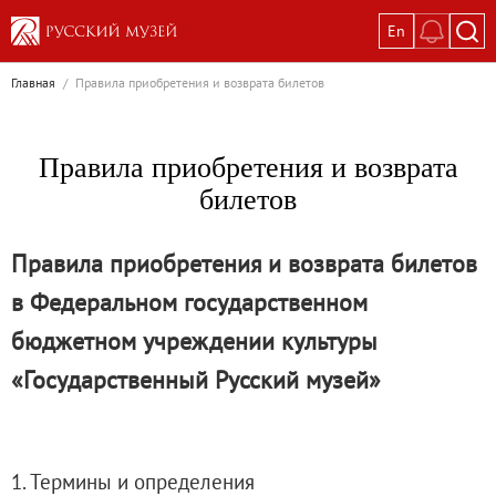
En
Выставки
Главная
/
Правила приобретения и возврата билетов
Текущие выставки
Великая. Образ женщины в русском ис
Правила приобретения и возврата
Пётр Кончаловский. Сад в цвету
билетов
Иван Шишкин. Русский лес
Василий Тропинин
Правила приобретения и возврата билетов
Окрестности Санкт-Петербурга в гравюр
в Федеральном государственном
Памяти Киры Владимировны Михайлово
бюджетном учреждении культуры
Постоянные экспозиции
«Государственный Русский музей»
Постоянная экспозиция «Наш Авангард
Русское искусство первой половины XI
Древнерусское искусство ХII—XVII век
Русское искусство XVIII века
1. Термины и определения