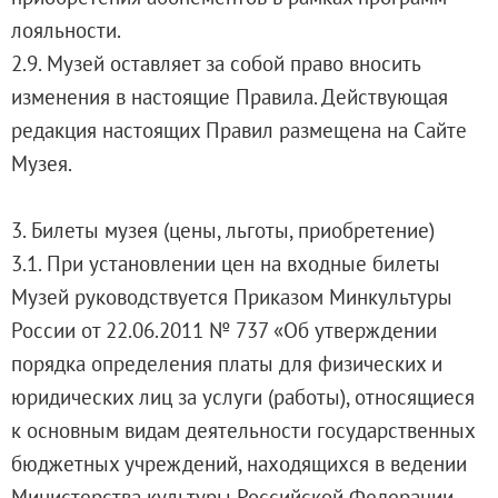
Каталоги и альбомы
лояльности.
Научные каталоги собрания
2.9. Музей оставляет за собой право вносить
Научные сборники
изменения в настоящие Правила. Действующая
Буклеты
редакция настоящих Правил размещена на Сайте
Ежегодные отчеты
Музея.
Служба регионального развития Русского му
Лекции и абонементы
3. Билеты музея (цены, льготы, приобретение)
Лекторий
3.1. При установлении цен на входные билеты
Лекции
Музей руководствуется Приказом Минкультуры
Абонементы
России от 22.06.2011 № 737 «Об утверждении
Реставрация
порядка определения платы для физических и
Открытая реставрация шедевров Григория 
юридических лиц за услуги (работы), относящиеся
Детям
к основным видам деятельности государственных
События
бюджетных учреждений, находящихся в ведении
Искусство и технологии
Министерства культуры Российской Федерации,