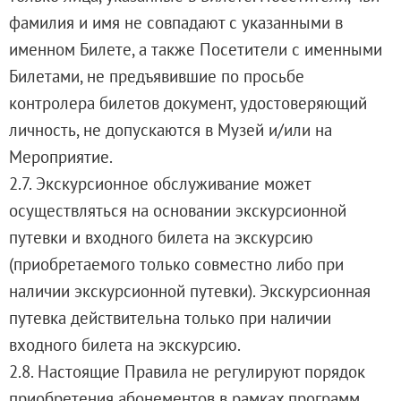
Живопись XVIII – первой половины XIX вв.
фамилия и имя не совпадают с указанными в
Живопись второй половины XIX века - начал
именном Билете, а также Посетители с именными
Скульптура XVIII – начала XX вв.
Билетами, не предъявившие по просьбе
Скульптура XX – XXI вв.
контролера билетов документ, удостоверяющий
Нумизматика
личность, не допускаются в Музей и/или на
Гравюра
Мероприятие.
Рисунок
2.7. Экскурсионное обслуживание может
Декоративно-прикладное искусство
осуществляться на основании экскурсионной
Народное искусство
путевки и входного билета на экскурсию
Искусство новейших течений
(приобретаемого только совместно либо при
Архив изображений
наличии экскурсионной путевки). Экскурсионная
Современная фотография
путевка действительна только при наличии
Дар Петера и Ирене Людвиг
входного билета на экскурсию.
Образование и наука
2.8. Настоящие Правила не регулируют порядок
Молодёжный совет
приобретения абонементов в рамках программ