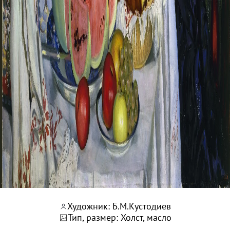
Филиал в Кемерово
Клуб Друзей Русского музея
Партнеры и спонсоры
Культурно-просветительские и выставочные
Ассоциация художественных музеев
Локальные нормативные акты
Уставные документы
Закупки
Результаты проведения специальной о
Аренда
Противодействие терроризму
Противодействие коррупции
Страницы памяти
Художник: Б.М.Кустодиев
Коллекции
Тип, размер: Холст, масло
Древнерусское искусство