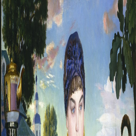
Русское искусство второй половины XI
Русское народное искусство XVII-XXI в
Будущие выставки
Выездные выставки
Садко
Михаил Нестеров
Архив выставок
Степан Эрьзя – скульптор мира. К 150
Эпоха Императора Александра III и её
Архип Куинджи. Иллюзия света
Русская традиция
Наш авангард
Фёдор Васильев. К 175-летию со дня 
Посетителям
Справочная информация