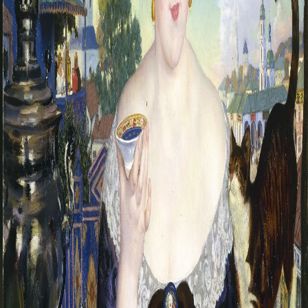
Адреса и часы работы
О билетах, льготах и услугах
Правила покупки и возврата билетов
Правила посещения музея
Высказать мнение / Сообщить о проблеме
Экскурсии
Лекции и абонементы
Лекторий
Лекции
Абонементы
Доступный музей
Программы и мероприятия
Социально-культурные проекты
Для СМИ
О Музее