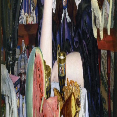
О музее
Генеральный директор
Дирекция
Дворцы и сады
Михайловский дворец
Корпус Бенуа
Михайловский (Инженерный) замок
Мраморный дворец
Строгановский дворец
Домик Петра I
Летний дворец Петра I
Летний сад
Михайловский сад
Западный павильон Михайловского за
Восточный павильон Михайловского за