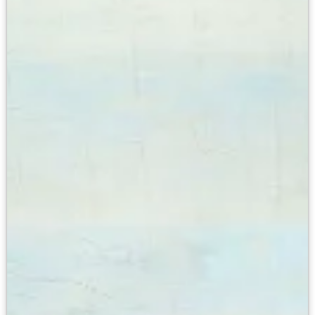
Каталоги и альбомы
Научные каталоги собрания
Научные сборники
Буклеты
Ежегодные отчеты
Служба регионального развития Русского му
Лекции и абонементы
Лекторий
Лекции
Абонементы
Реставрация
Открытая реставрация шедевров Григория 
Детям
События
Искусство и технологии