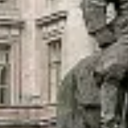
Каталоги и альбомы
Научные каталоги собрания
Научные сборники
Буклеты
Ежегодные отчеты
Служба регионального развития Русского му
Лекции и абонементы
Лекторий
Лекции
Абонементы
Реставрация
Открытая реставрация шедевров Григория 
Детям
События
Искусство и технологии