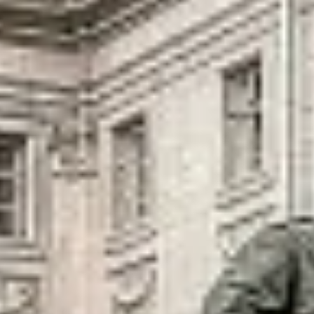
Живопись XVIII – первой половины XIX вв.
Живопись второй половины XIX века - начал
Скульптура XVIII – начала XX вв.
Скульптура XX – XXI вв.
Нумизматика
Гравюра
Рисунок
Декоративно-прикладное искусство
Народное искусство
Искусство новейших течений
Архив изображений
Современная фотография
Дар Петера и Ирене Людвиг
Образование и наука
Молодёжный совет