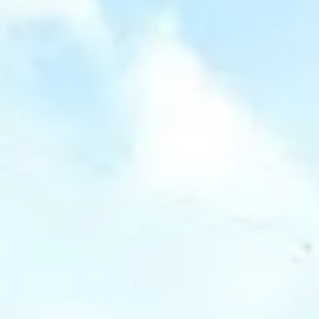
О музее
Генеральный директор
Дирекция
Дворцы и сады
Михайловский дворец
Корпус Бенуа
Михайловский (Инженерный) замок
Мраморный дворец
Строгановский дворец
Домик Петра I
Летний дворец Петра I
Летний сад
Михайловский сад
Западный павильон Михайловского за
Восточный павильон Михайловского за