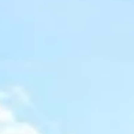
Адреса и часы работы
О билетах, льготах и услугах
Правила покупки и возврата билетов
Правила посещения музея
Высказать мнение / Сообщить о проблеме
Экскурсии
Лекции и абонементы
Лекторий
Лекции
Абонементы
Доступный музей
Программы и мероприятия
Социально-культурные проекты
Для СМИ
О Музее