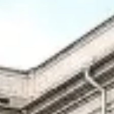
Филиал в Кемерово
Клуб Друзей Русского музея
Партнеры и спонсоры
Культурно-просветительские и выставочные
Ассоциация художественных музеев
Локальные нормативные акты
Уставные документы
Закупки
Результаты проведения специальной о
Аренда
Противодействие терроризму
Противодействие коррупции
Страницы памяти
Коллекции
Древнерусское искусство