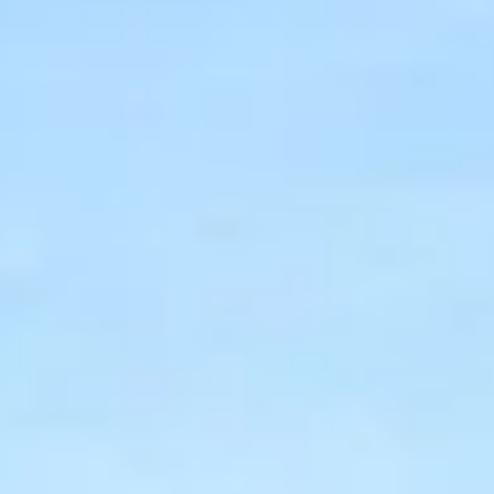
Русское искусство второй половины XI
Русское народное искусство XVII-XXI в
Будущие выставки
Выездные выставки
Садко
Михаил Нестеров
Архив выставок
Степан Эрьзя – скульптор мира. К 150
Эпоха Императора Александра III и её
Архип Куинджи. Иллюзия света
Русская традиция
Наш авангард
Фёдор Васильев. К 175-летию со дня 
Посетителям
Справочная информация