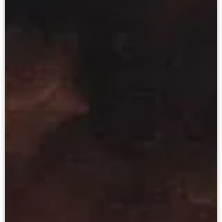
О музее
Генеральный директор
Дирекция
Дворцы и сады
Михайловский дворец
Корпус Бенуа
Михайловский (Инженерный) замок
Мраморный дворец
Строгановский дворец
Домик Петра I
Летний дворец Петра I
Летний сад
Михайловский сад
Западный павильон Михайловского за
Восточный павильон Михайловского за