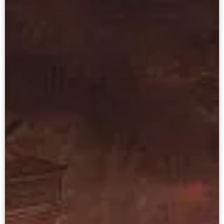
Филиал в Кемерово
Клуб Друзей Русского музея
Партнеры и спонсоры
Культурно-просветительские и выставочные
Ассоциация художественных музеев
Локальные нормативные акты
Уставные документы
Закупки
Результаты проведения специальной о
Аренда
Противодействие терроризму
Противодействие коррупции
Страницы памяти
Коллекции
Древнерусское искусство