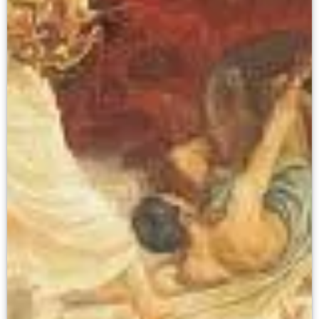
Каталоги и альбомы
Научные каталоги собрания
Научные сборники
Буклеты
Ежегодные отчеты
Служба регионального развития Русского му
Лекции и абонементы
Лекторий
Лекции
Абонементы
Реставрация
Открытая реставрация шедевров Григория 
Детям
События
Искусство и технологии