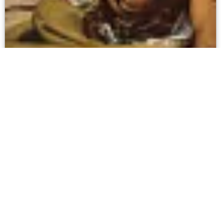
Медный змий
Бруни Ф.А.
1841