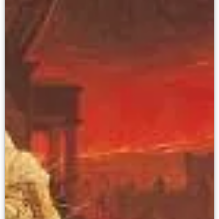
Живопись XVIII – первой половины XIX вв.
Живопись второй половины XIX века - начал
Скульптура XVIII – начала XX вв.
Скульптура XX – XXI вв.
Нумизматика
Гравюра
Рисунок
Декоративно-прикладное искусство
Народное искусство
Искусство новейших течений
Архив изображений
Современная фотография
Дар Петера и Ирене Людвиг
Образование и наука
Молодёжный совет