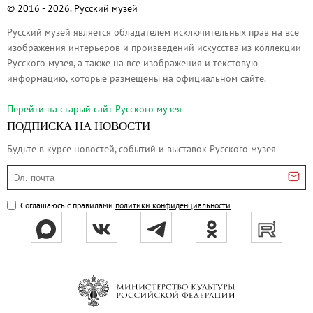
Русское искусство второй половины XI
© 2016 - 2026. Русский музей
Русское народное искусство XVII-XXI в
Русский музей является обладателем исключительных прав на все
изображения интерьеров и произведений искусства из коллекции
Будущие выставки
Русского музея, а также на все изображения и текстовую
Выездные выставки
информацию, которые размещены на официальном сайте.
Садко
Перейти на cтарый сайт Русского музея
Михаил Нестеров
ПОДПИСКА НА НОВОСТИ
Архив выставок
Будьте в курсе новостей, событий и выставок Русского музея
Степан Эрьзя – скульптор мира. К 150
Эл. почта
Эпоха Императора Александра III и её
Архип Куинджи. Иллюзия света
Соглашаюсь с правилами
политики конфиденциальности
Русская традиция
Наш авангард
Фёдор Васильев. К 175-летию со дня 
Посетителям
Справочная информация