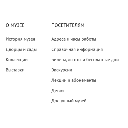
X века
еков
О МУЗЕЕ
ПОСЕТИТЕЛЯМ
История музея
Адреса и часы работы
Дворцы и сады
Справочная информация
Коллекции
Билеты, льготы и бесплатные дни
-летию со дня рождения
Выставки
Экскурсии
 наследие
Лекции и абонементы
Детям
Доступный музей
рождения