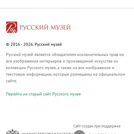
Русское искусство XVIII века
Русское искусство второй половины XI
Русское народное искусство XVII-XXI в
Будущие выставки
Выездные выставки
© 2016 - 2026. Русский музей
Садко
Михаил Нестеров
Русский музей является обладателем исключительных прав на
все изображения интерьеров и произведений искусства из
Архив выставок
коллекции Русского музея, а также на все изображения и
Степан Эрьзя – скульптор мира. К 150
текстовую информацию, которые размещены на официальном
Эпоха Императора Александра III и её
сайте.
Архип Куинджи. Иллюзия света
Перейти на cтарый сайт Русского музея
Русская традиция
Наш авангард
Фёдор Васильев. К 175-летию со дня 
Посетителям
Сайт создан при поддержке