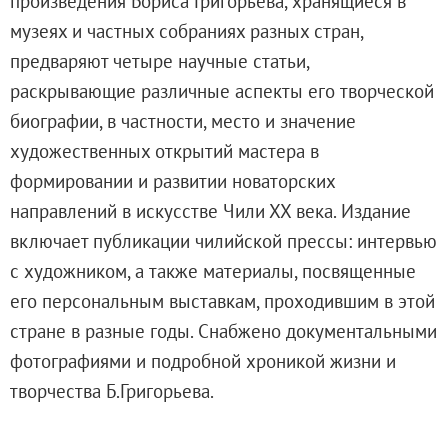
произведения Бориса Григорьева, хранящиеся в
О музее
музеях и частных собраниях разных стран,
Генеральный директор
предваряют четыре научные статьи,
Дирекция
раскрывающие различные аспекты его творческой
Дворцы и сады
биографии, в частности, место и значение
Михайловский дворец
художественных открытий мастера в
Корпус Бенуа
формировании и развитии новаторских
Михайловский (Инженерный) замок
направлений в искусстве Чили ХХ века. Издание
Мраморный дворец
включает публикации чилийской прессы: интервью
Строгановский дворец
с художником, а также материалы, посвященные
Домик Петра I
его персональным выставкам, проходившим в этой
Летний дворец Петра I
стране в разные годы. Снабжено документальными
Летний сад
фотографиями и подробной хроникой жизни и
Михайловский сад
творчества Б.Григорьева.
Западный павильон Михайловского за
Восточный павильон Михайловского за