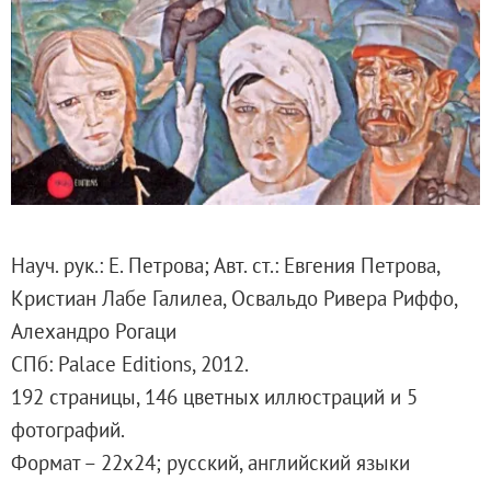
Русское искусство второй половины XI
Русское народное искусство XVII-XXI в
Будущие выставки
Выездные выставки
Садко
Михаил Нестеров
Архив выставок
Степан Эрьзя – скульптор мира. К 150
Науч. рук.: Е. Петрова; Авт. ст.: Евгения Петрова,
Эпоха Императора Александра III и её
Кристиан Лабе Галилеа, Освальдо Ривера Риффо,
Архип Куинджи. Иллюзия света
Алехандро Рогаци
Русская традиция
СПб: Palace Editions, 2012.
Наш авангард
192 страницы, 146 цветных иллюстраций и 5
Фёдор Васильев. К 175-летию со дня 
фотографий.
Посетителям
Формат – 22x24; русский, английский языки
Справочная информация