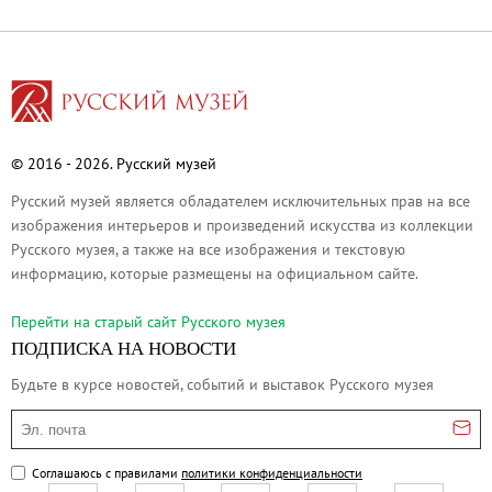
Филиал в Кемерово
Клуб Друзей Русского музея
Партнеры и спонсоры
Культурно-просветительские и выставочные
Ассоциация художественных музеев
© 2016 - 2026. Русский музей
Локальные нормативные акты
Русский музей является обладателем исключительных прав на все
Уставные документы
изображения интерьеров и произведений искусства из коллекции
Закупки
Русского музея, а также на все изображения и текстовую
информацию, которые размещены на официальном сайте.
Результаты проведения специальной о
Аренда
Перейти на cтарый сайт Русского музея
Противодействие терроризму
ПОДПИСКА НА НОВОСТИ
Противодействие коррупции
Будьте в курсе новостей, событий и выставок Русского музея
Страницы памяти
Эл. почта
Коллекции
Соглашаюсь с правилами
политики конфиденциальности
Древнерусское искусство