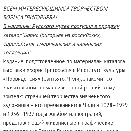
Адреса и часы работы
ВСЕМ ИНТЕРЕСУЮЩИМСЯ ТВОРЧЕСТВОМ
О билетах, льготах и услугах
БОРИСА ГРИГОРЬЕВА!
Правила покупки и возврата билетов
В магазины Русского музея поступил в продажу
Правила посещения музея
каталог "Борис Григорьев из российских,
Высказать мнение / Сообщить о проблеме
европейских, американских и чилийских
Экскурсии
коллекций"
Лекции и абонементы
Издание, подготовленное по материалам каталога
Лекторий
выставки «Борис Григорьев» в Институте культуры
Лекции
«Провиденсия» (Сантьяго, Чили), знакомит со
Абонементы
значительной, но малоизвестной российскому
Доступный музей
зрителю страницей творчества знаменитого
Программы и мероприятия
художника – его пребыванием в Чили в 1928–1929
Социально-культурные проекты
и 1936–1937 годы. Альбом иллюстраций,
Для СМИ
представляющий живописные и графические
О Музее