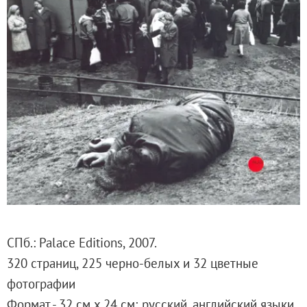
Русское искусство второй половины XI
Русское народное искусство XVII-XXI в
Будущие выставки
Выездные выставки
Садко
Михаил Нестеров
Архив выставок
Степан Эрьзя – скульптор мира. К 150
Эпоха Императора Александра III и её
Архип Куинджи. Иллюзия света
Русская традиция
Наш авангард
СПб.: Palace Editions, 2007.
Фёдор Васильев. К 175-летию со дня 
320 страниц, 225 черно-белых и 32 цветные
Посетителям
фотографии
Справочная информация
Формат - 32 см х 24 см; русский, английский языки