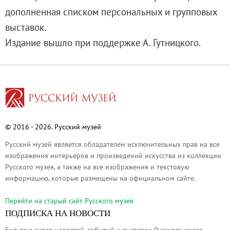
О музее
дополненная списком персональных и групповых
Генеральный директор
выставок.
Дирекция
Издание вышло при поддержке А. Гутницкого.
Дворцы и сады
Михайловский дворец
Корпус Бенуа
Михайловский (Инженерный) замок
Мраморный дворец
© 2016 - 2026. Русский музей
Строгановский дворец
Русский музей является обладателем исключительных прав на все
Домик Петра I
изображения интерьеров и произведений искусства из коллекции
Летний дворец Петра I
Русского музея, а также на все изображения и текстовую
Летний сад
информацию, которые размещены на официальном сайте.
Михайловский сад
Перейти на cтарый сайт Русского музея
Западный павильон Михайловского за
ПОДПИСКА НА НОВОСТИ
Восточный павильон Михайловского за