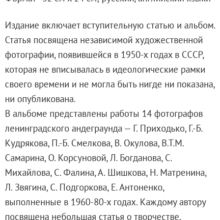
Адреса и часы работы
О билетах, льготах и услугах
Издание включает вступительную статью и альбом.
Правила покупки и возврата билетов
Статья посвящена независимой художественной
Правила посещения музея
фотографии, появившейся в 1950-х годах в СССР,
Высказать мнение / Сообщить о проблеме
которая не вписывалась в идеологические рамки
Экскурсии
своего времени и не могла быть нигде ни показана,
Лекции и абонементы
ни опубликована.
Лекторий
В альбоме представлены работы 14 фотографов
Лекции
ленинградского андеграунда — Г. Приходько, Г.-Б.
Абонементы
Кудрякова, П.-Б. Смелкова, В. Окулова, В.Т.М.
Доступный музей
Самарина, О. Корсуновой, Л. Богданова, С.
Программы и мероприятия
Михайлова, С. Фалина, А. Шишкова, Н. Матренина,
Социально-культурные проекты
Л. Звягина, С. Подгоркова, Е. Антоненко,
Для СМИ
выполненные в 1960-80-х годах. Каждому автору
О Музее
посвящена небольшая статья о творчестве,