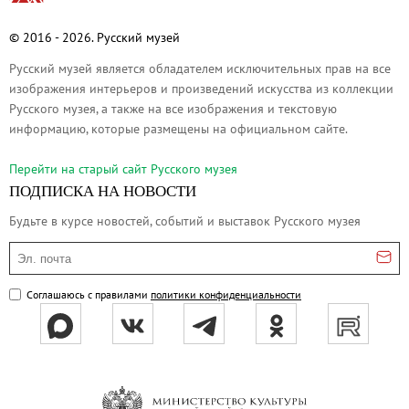
Филиал в Кемерово
© 2016 - 2026. Русский музей
Клуб Друзей Русского музея
Партнеры и спонсоры
Русский музей является обладателем исключительных прав на все
изображения интерьеров и произведений искусства из коллекции
Культурно-просветительские и выставочные
Русского музея, а также на все изображения и текстовую
Ассоциация художественных музеев
информацию, которые размещены на официальном сайте.
Локальные нормативные акты
Перейти на cтарый сайт Русского музея
Уставные документы
ПОДПИСКА НА НОВОСТИ
Закупки
Будьте в курсе новостей, событий и выставок Русского музея
Результаты проведения специальной о
Эл. почта
Аренда
Противодействие терроризму
Соглашаюсь с правилами
политики конфиденциальности
Противодействие коррупции
Страницы памяти
Коллекции
Древнерусское искусство