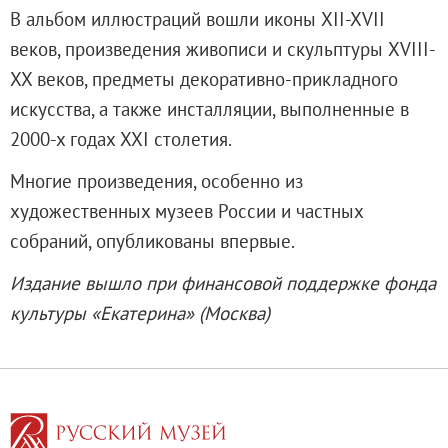
О музее
В альбом иллюстраций вошли иконы XII-XVII
Генеральный директор
веков, произведения живописи и скульптуры XVIII-
Дирекция
XX веков, предметы декоративно-прикладного
Дворцы и сады
искусства, а также инсталляции, выполненные в
Михайловский дворец
2000-х годах XXI столетия.
Корпус Бенуа
Многие произведения, особенно из
Михайловский (Инженерный) замок
художественных музеев России и частных
Мраморный дворец
собраний, опубликованы впервые.
Строгановский дворец
Издание вышло при финансовой поддержке фонда
Домик Петра I
культуры «Екатерина» (Москва)
Летний дворец Петра I
Летний сад
Михайловский сад
Западный павильон Михайловского за
Восточный павильон Михайловского за