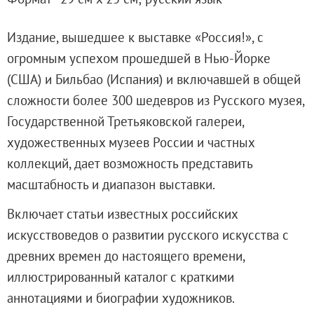
Адреса и часы работы
О билетах, льготах и услугах
Издание, вышедшее к выставке «Россия!», с
Правила покупки и возврата билетов
огромным успехом прошедшей в Нью-Йорке
Правила посещения музея
(США) и Бильбао (Испания) и включавшей в общей
Высказать мнение / Сообщить о проблеме
сложности более 300 шедевров из Русского музея,
Экскурсии
Государственной Третьяковской галереи,
Лекции и абонементы
художественных музеев России и частных
Лекторий
коллекций, дает возможность представить
Лекции
масштабность и диапазон выставки.
Абонементы
Включает статьи известных российских
Доступный музей
искусствоведов о развитии русского искусства с
Программы и мероприятия
древних времен до настоящего времени,
Социально-культурные проекты
иллюстрированный каталог с краткими
Для СМИ
аннотациями и биографии художников.
О Музее