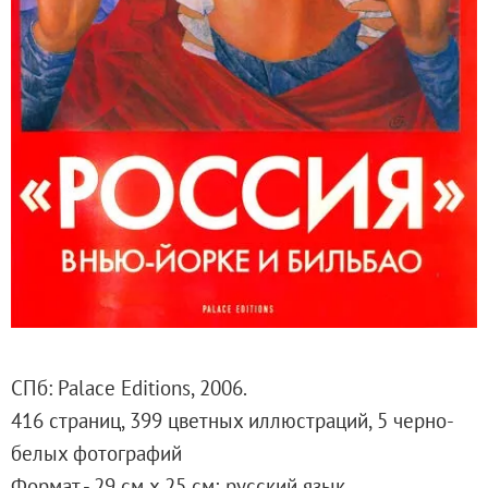
Русское искусство второй половины XI
Русское народное искусство XVII-XXI в
Будущие выставки
Выездные выставки
Садко
Михаил Нестеров
Архив выставок
Степан Эрьзя – скульптор мира. К 150
Эпоха Императора Александра III и её
Архип Куинджи. Иллюзия света
Русская традиция
Наш авангард
СПб: Раlасе Editions, 2006.
Фёдор Васильев. К 175-летию со дня 
416 страниц, 399 цветных иллюстраций, 5 черно-
Посетителям
белых фотографий
Справочная информация
Формат - 29 см х 25 см; русский язык