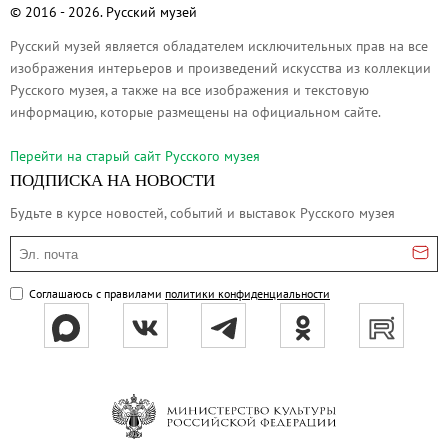
Русское искусство второй половины XI
© 2016 - 2026. Русский музей
Русское народное искусство XVII-XXI в
Русский музей является обладателем исключительных прав на все
изображения интерьеров и произведений искусства из коллекции
Будущие выставки
Русского музея, а также на все изображения и текстовую
Выездные выставки
информацию, которые размещены на официальном сайте.
Садко
Перейти на cтарый сайт Русского музея
Михаил Нестеров
ПОДПИСКА НА НОВОСТИ
Архив выставок
Будьте в курсе новостей, событий и выставок Русского музея
Степан Эрьзя – скульптор мира. К 150
Эл. почта
Эпоха Императора Александра III и её
Архип Куинджи. Иллюзия света
Соглашаюсь с правилами
политики конфиденциальности
Русская традиция
Наш авангард
Фёдор Васильев. К 175-летию со дня 
Посетителям
Справочная информация