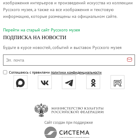
изображения интерьеров и произведений искусства из коллекции
Русское искусство второй половины XI
Русского музея, а также на все изображения и текстовую
Русское народное искусство XVII-XXI в
информацию, которые размещены на официальном сайте.
Будущие выставки
Перейти на cтарый сайт Русского музея
Выездные выставки
ПОДПИСКА НА НОВОСТИ
Садко
Будьте в курсе новостей, событий и выставок Русского музея
Михаил Нестеров
Эл. почта
Архив выставок
Степан Эрьзя – скульптор мира. К 150
Соглашаюсь с правилами
политики конфиденциальности
Эпоха Императора Александра III и её
Архип Куинджи. Иллюзия света
Русская традиция
Наш авангард
Фёдор Васильев. К 175-летию со дня 
Сайт создан при поддержке
Посетителям
Справочная информация