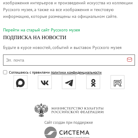
изображения интерьеров и произведений искусства из коллекции
Русское искусство второй половины XI
Русского музея, а также на все изображения и текстовую
Русское народное искусство XVII-XXI в
информацию, которые размещены на официальном сайте.
Будущие выставки
Перейти на cтарый сайт Русского музея
Выездные выставки
ПОДПИСКА НА НОВОСТИ
Садко
Будьте в курсе новостей, событий и выставок Русского музея
Михаил Нестеров
Эл. почта
Архив выставок
Степан Эрьзя – скульптор мира. К 150
Соглашаюсь с правилами
политики конфиденциальности
Эпоха Императора Александра III и её
Архип Куинджи. Иллюзия света
Русская традиция
Наш авангард
Фёдор Васильев. К 175-летию со дня 
Сайт создан при поддержке
Посетителям
Справочная информация