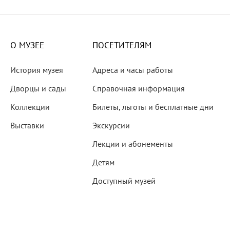
X века
еков
О МУЗЕЕ
ПОСЕТИТЕЛЯМ
История музея
Адреса и часы работы
Дворцы и сады
Справочная информация
Коллекции
Билеты, льготы и бесплатные дни
-летию со дня рождения
Выставки
Экскурсии
 наследие
Лекции и абонементы
Детям
Доступный музей
рождения