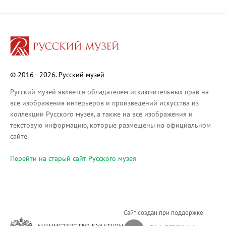
Русское искусство XVIII века
Русское искусство второй половины XI
Русское народное искусство XVII-XXI в
Будущие выставки
Выездные выставки
© 2016 - 2026. Русский музей
Садко
Михаил Нестеров
Русский музей является обладателем исключительных прав на
все изображения интерьеров и произведений искусства из
Архив выставок
коллекции Русского музея, а также на все изображения и
Степан Эрьзя – скульптор мира. К 150
текстовую информацию, которые размещены на официальном
Эпоха Императора Александра III и её
сайте.
Архип Куинджи. Иллюзия света
Перейти на cтарый сайт Русского музея
Русская традиция
Наш авангард
Фёдор Васильев. К 175-летию со дня 
Посетителям
Сайт создан при поддержке