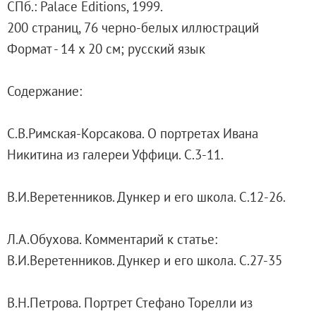
СПб.: Palace Editions, 1999.
Адреса и часы работы
200 страниц, 76 черно-белых иллюстраций
О билетах, льготах и услугах
Формат - 14 х 20 см; русский язык
Правила покупки и возврата билетов
Правила посещения музея
Содержание:
Высказать мнение / Сообщить о проблеме
Экскурсии
С.В.Римская-Корсакова. О портретах Ивана
Лекции и абонементы
Никитина из галереи Уффици. С.3-11.
Лекторий
Лекции
В.И.Веретенников. Дункер и его школа. С.12-26.
Абонементы
Доступный музей
Л.А.Обухова. Комментарий к статье:
Программы и мероприятия
В.И.Веретенников. Дункер и его школа. С.27-35
Социально-культурные проекты
Для СМИ
В.Н.Петрова. Портрет Стефано Торелли из
О Музее