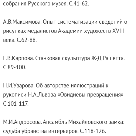
собрания Русского музея. С.41-62.
О музее
Генеральный директор
А.В.Максимова. Опыт систематизации сведений о
Дирекция
рисунках медалистов Академии художеств XVIII
Дворцы и сады
века. С.62-88.
Михайловский дворец
Корпус Бенуа
Е.В.Карпова. Станковая скульптура Ж-Д.Рашетта.
Михайловский (Инженерный) замок
С.89-100.
Мраморный дворец
Строгановский дворец
Н.И.Уварова. Об авторстве иллюстраций к
Домик Петра I
рукописи Н.А.Львова «Овидиевы превращения»
Летний дворец Петра I
C.101-117.
Летний сад
Михайловский сад
М.И.Андросова. Ансамбль Михайловского замка:
Западный павильон Михайловского за
судьба убранства интерьеров. С.118-126.
Восточный павильон Михайловского за