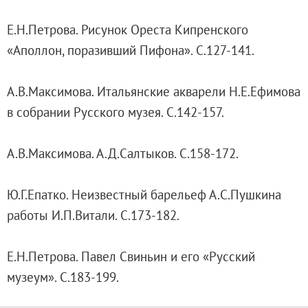
Филиал в Кемерово
Е.Н.Петрова. Рисунок Ореста Кипренского
Клуб Друзей Русского музея
«Аполлон, поразивший Пифона». С.127-141.
Партнеры и спонсоры
Культурно-просветительские и выставочные
А.В.Максимова. Итальянские акварели Н.Е.Ефимова
Ассоциация художественных музеев
в собрании Русского музея. С.142-157.
Локальные нормативные акты
Уставные документы
А.В.Максимова. А.Д.Салтыков. C.158-172.
Закупки
Результаты проведения специальной о
Ю.Г.Епатко. Неизвестный барельеф А.С.Пушкина
Аренда
работы И.П.Витали. C.173-182.
Противодействие терроризму
Противодействие коррупции
Е.Н.Петрова. Павел Свиньин и его «Русский
Страницы памяти
музеум». С.183-199.
Коллекции
Древнерусское искусство