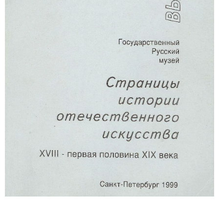
Русское искусство второй половины XI
Русское народное искусство XVII-XXI в
Будущие выставки
Выездные выставки
Садко
Михаил Нестеров
Архив выставок
Степан Эрьзя – скульптор мира. К 150
Эпоха Императора Александра III и её
Архип Куинджи. Иллюзия света
Русская традиция
Наш авангард
Фёдор Васильев. К 175-летию со дня 
Посетителям
Справочная информация