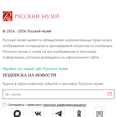
Живопись XVIII – первой половины XIX вв.
Живопись второй половины XIX века - начал
Скульптура XVIII – начала XX вв.
Скульптура XX – XXI вв.
© 2016 - 2026. Русский музей
Нумизматика
Русский музей является обладателем исключительных прав на все
Гравюра
изображения интерьеров и произведений искусства из коллекции
Русского музея, а также на все изображения и текстовую
Рисунок
информацию, которые размещены на официальном сайте.
Декоративно-прикладное искусство
Народное искусство
Перейти на cтарый сайт Русского музея
ПОДПИСКА НА НОВОСТИ
Искусство новейших течений
Архив изображений
Будьте в курсе новостей, событий и выставок Русского музея
Современная фотография
Эл. почта
Дар Петера и Ирене Людвиг
Соглашаюсь с правилами
политики конфиденциальности
Образование и наука
Молодёжный совет