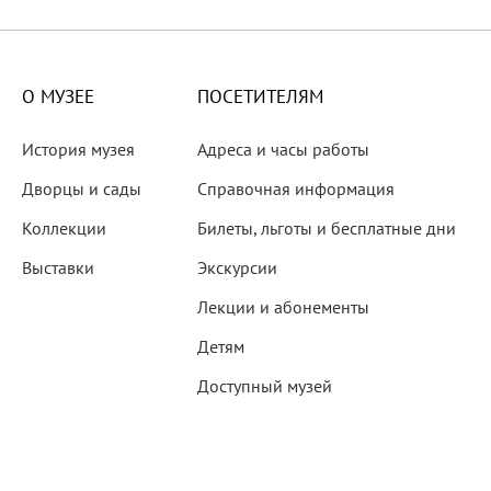
X века
еков
О МУЗЕЕ
ПОСЕТИТЕЛЯМ
История музея
Адреса и часы работы
Дворцы и сады
Справочная информация
Коллекции
Билеты, льготы и бесплатные дни
-летию со дня рождения
Выставки
Экскурсии
 наследие
Лекции и абонементы
Детям
Доступный музей
рождения