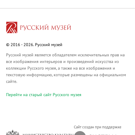
Русское искусство XVIII века
Русское искусство второй половины XI
Русское народное искусство XVII-XXI в
Будущие выставки
Выездные выставки
© 2016 - 2026. Русский музей
Садко
Михаил Нестеров
Русский музей является обладателем исключительных прав на
все изображения интерьеров и произведений искусства из
Архив выставок
коллекции Русского музея, а также на все изображения и
Степан Эрьзя – скульптор мира. К 150
текстовую информацию, которые размещены на официальном
Эпоха Императора Александра III и её
сайте.
Архип Куинджи. Иллюзия света
Перейти на cтарый сайт Русского музея
Русская традиция
Наш авангард
Фёдор Васильев. К 175-летию со дня 
Посетителям
Сайт создан при поддержке