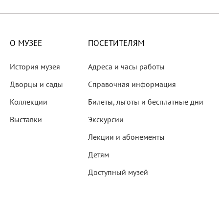
X века
еков
О МУЗЕЕ
ПОСЕТИТЕЛЯМ
История музея
Адреса и часы работы
Дворцы и сады
Справочная информация
Коллекции
Билеты, льготы и бесплатные дни
-летию со дня рождения
Выставки
Экскурсии
 наследие
Лекции и абонементы
Детям
Доступный музей
рождения