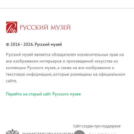
Русское искусство XVIII века
Русское искусство второй половины XI
Русское народное искусство XVII-XXI в
Будущие выставки
Выездные выставки
© 2016 - 2026. Русский музей
Садко
Михаил Нестеров
Русский музей является обладателем исключительных прав на
все изображения интерьеров и произведений искусства из
Архив выставок
коллекции Русского музея, а также на все изображения и
Степан Эрьзя – скульптор мира. К 150
текстовую информацию, которые размещены на официальном
Эпоха Императора Александра III и её
сайте.
Архип Куинджи. Иллюзия света
Перейти на cтарый сайт Русского музея
Русская традиция
Наш авангард
Фёдор Васильев. К 175-летию со дня 
Посетителям
Сайт создан при поддержке