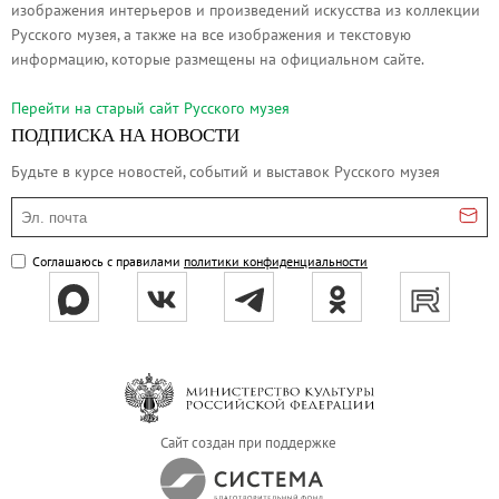
изображения интерьеров и произведений искусства из коллекции
Русское искусство второй половины XI
Русского музея, а также на все изображения и текстовую
Русское народное искусство XVII-XXI в
информацию, которые размещены на официальном сайте.
Будущие выставки
Перейти на cтарый сайт Русского музея
Выездные выставки
ПОДПИСКА НА НОВОСТИ
Садко
Будьте в курсе новостей, событий и выставок Русского музея
Михаил Нестеров
Эл. почта
Архив выставок
Степан Эрьзя – скульптор мира. К 150
Соглашаюсь с правилами
политики конфиденциальности
Эпоха Императора Александра III и её
Архип Куинджи. Иллюзия света
Русская традиция
Наш авангард
Фёдор Васильев. К 175-летию со дня 
Сайт создан при поддержке
Посетителям
Справочная информация