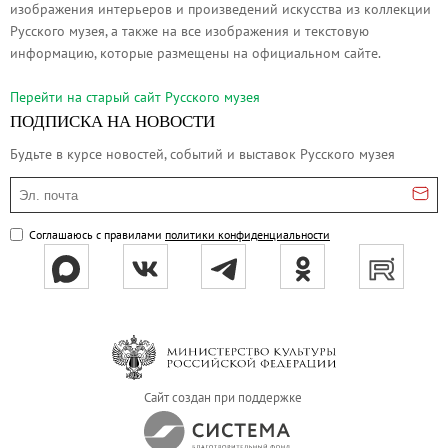
изображения интерьеров и произведений искусства из коллекции
Русское искусство второй половины XI
Русского музея, а также на все изображения и текстовую
Русское народное искусство XVII-XXI в
информацию, которые размещены на официальном сайте.
Будущие выставки
Перейти на cтарый сайт Русского музея
Выездные выставки
ПОДПИСКА НА НОВОСТИ
Садко
Будьте в курсе новостей, событий и выставок Русского музея
Михаил Нестеров
Эл. почта
Архив выставок
Степан Эрьзя – скульптор мира. К 150
Соглашаюсь с правилами
политики конфиденциальности
Эпоха Императора Александра III и её
Архип Куинджи. Иллюзия света
Русская традиция
Наш авангард
Фёдор Васильев. К 175-летию со дня 
Сайт создан при поддержке
Посетителям
Справочная информация