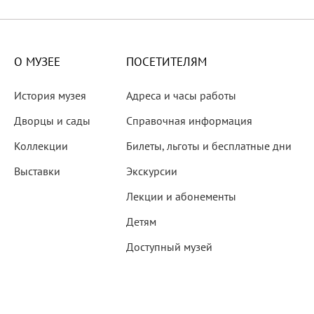
X века
еков
О МУЗЕЕ
ПОСЕТИТЕЛЯМ
История музея
Адреса и часы работы
Дворцы и сады
Справочная информация
Коллекции
Билеты, льготы и бесплатные дни
-летию со дня рождения
Выставки
Экскурсии
 наследие
Лекции и абонементы
Детям
Доступный музей
рождения