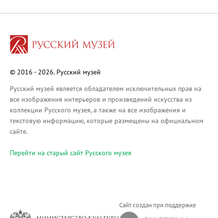
Русское искусство XVIII века
Русское искусство второй половины XI
Русское народное искусство XVII-XXI в
Будущие выставки
Выездные выставки
© 2016 - 2026. Русский музей
Садко
Михаил Нестеров
Русский музей является обладателем исключительных прав на
все изображения интерьеров и произведений искусства из
Архив выставок
коллекции Русского музея, а также на все изображения и
Степан Эрьзя – скульптор мира. К 150
текстовую информацию, которые размещены на официальном
Эпоха Императора Александра III и её
сайте.
Архип Куинджи. Иллюзия света
Перейти на cтарый сайт Русского музея
Русская традиция
Наш авангард
Фёдор Васильев. К 175-летию со дня 
Посетителям
Сайт создан при поддержке