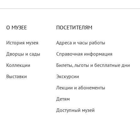
X века
еков
О МУЗЕЕ
ПОСЕТИТЕЛЯМ
История музея
Адреса и часы работы
Дворцы и сады
Справочная информация
Коллекции
Билеты, льготы и бесплатные дни
-летию со дня рождения
Выставки
Экскурсии
 наследие
Лекции и абонементы
Детям
Доступный музей
рождения