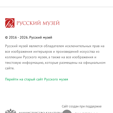
Русское искусство XVIII века
Русское искусство второй половины XI
Русское народное искусство XVII-XXI в
Будущие выставки
Выездные выставки
© 2016 - 2026. Русский музей
Садко
Михаил Нестеров
Русский музей является обладателем исключительных прав на
все изображения интерьеров и произведений искусства из
Архив выставок
коллекции Русского музея, а также на все изображения и
Степан Эрьзя – скульптор мира. К 150
текстовую информацию, которые размещены на официальном
Эпоха Императора Александра III и её
сайте.
Архип Куинджи. Иллюзия света
Перейти на cтарый сайт Русского музея
Русская традиция
Наш авангард
Фёдор Васильев. К 175-летию со дня 
Посетителям
Сайт создан при поддержке